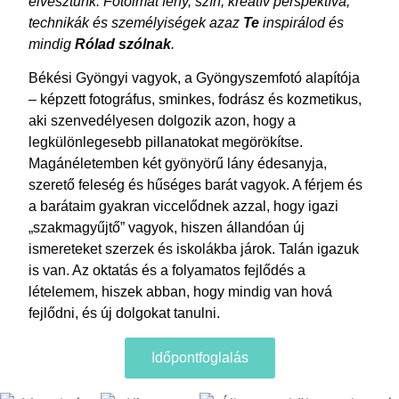
elvesztünk. Fotóimat fény, szín, kreatív perspektíva,
technikák és személyiségek azaz
Te
inspirálod és
mindig
Rólad szólnak
.
Békési Gyöngyi vagyok, a Gyöngyszemfotó alapítója
– képzett fotográfus, sminkes, fodrász és kozmetikus,
aki szenvedélyesen dolgozik azon, hogy a
legkülönlegesebb pillanatokat megörökítse.
Magánéletemben két gyönyörű lány édesanyja,
szerető feleség és hűséges barát vagyok. A férjem és
a barátaim gyakran viccelődnek azzal, hogy igazi
„szakmagyűjtő” vagyok, hiszen állandóan új
ismereteket szerzek és iskolákba járok. Talán igazuk
is van. Az oktatás és a folyamatos fejlődés a
lételemem, hiszek abban, hogy mindig van hová
fejlődni, és új dolgokat tanulni.
Időpontfoglalás