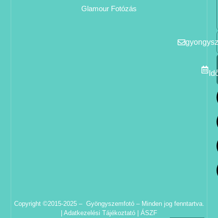
Glamour Fotózás
gyongys
Id
Copyright ©2015-2025 – Gyöngyszemfotó – Minden jog fenntartva.
|
Adatkezelési Tájékoztató
|
ÁSZF