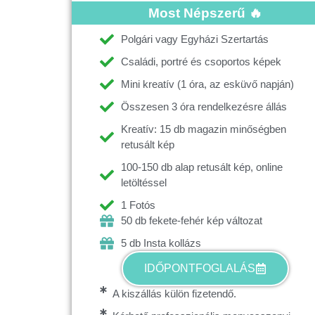
Most Népszerű 🔥
Polgári vagy Egyházi Szertartás
Családi, portré és csoportos képek
Mini kreatív (1 óra, az esküvő napján)
Összesen 3 óra rendelkezésre állás
Kreatív: 15 db magazin minőségben
retusált kép
100-150 db alap retusált kép, online
letöltéssel
1 Fotós
50 db fekete-fehér kép változat
5 db Insta kollázs
IDŐPONTFOGLALÁS
A kiszállás külön fizetendő.