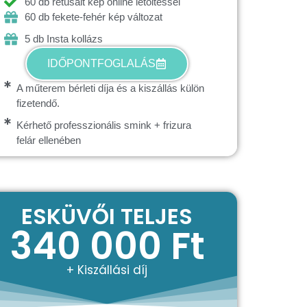
60 db retusált kép online letöltéssel
60 db fekete-fehér kép változat
5 db Insta kollázs
IDŐPONTFOGLALÁS
A műterem bérleti díja és a kiszállás külön
fizetendő.
Kérhető professzionális smink + frizura
felár ellenében
ESKÜVŐI TELJES
340 000 Ft
+ Kiszállási díj