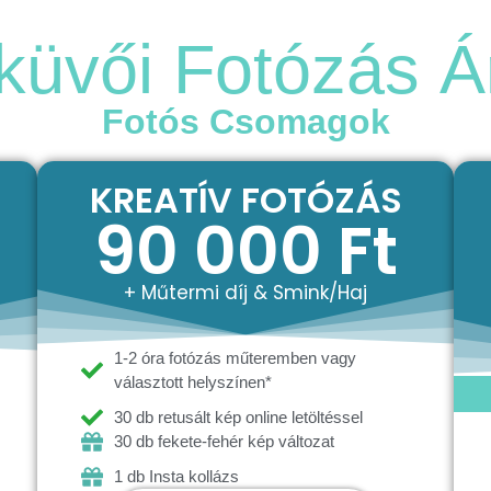
Fotósaink
Árak
Extra
Gardrób
küvői Fotózás Á
Fotós Csomagok
KREATÍV FOTÓZÁS
90 000 Ft
+ Műtermi díj & Smink/Haj
1-2 óra fotózás műteremben vagy
választott helyszínen*
30 db retusált kép online letöltéssel
30 db fekete-fehér kép változat
1 db Insta kollázs