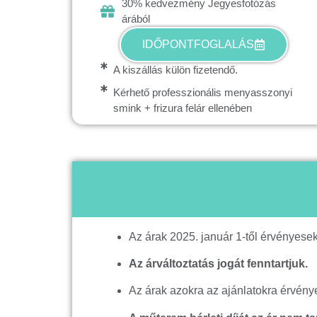
30% kedvezmény Jegyesfotózás
árából
IDŐPONTFOGLALÁS
A kiszállás külön fizetendő.
Kérhető professzionális menyasszonyi
smink + frizura felár ellenében
Az árak 2025. január 1-től érvényesek
Az árváltoztatás jogát fenntartjuk.
Az árak azokra az ajánlatokra érvény