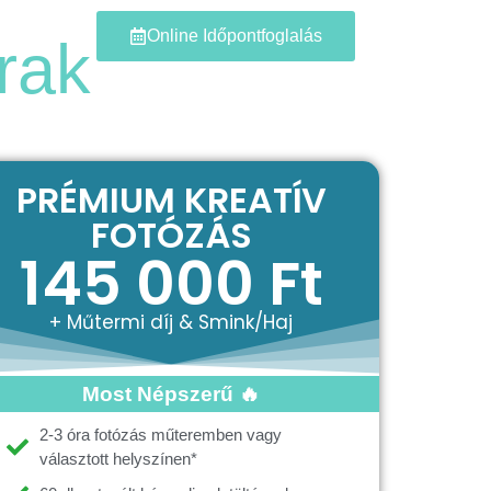
Blog
Online Időpontfoglalás
rak
PRÉMIUM KREATÍV
FOTÓZÁS
145 000 Ft
+ Műtermi díj & Smink/Haj
Most Népszerű 🔥
2-3 óra fotózás műteremben vagy
választott helyszínen*