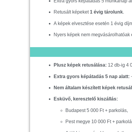
Extra gyors képátadás 5 munkanap ala
Retusált képeket
1 évig tárolunk
.
A képek elvesztése esetén 1 évig díj
Nyers képek nem megvásárolhatóak é
Plusz képek retusálása:
12 db-ig 4 0
Extra gyors képátadás 5 nap alatt:
+
Nem általam készített képek retusá
Esküvő, keresztelő kiszállás:
Budapest 5 000 Ft + parkolás,
Pest megye 10 000 Ft + parkolá