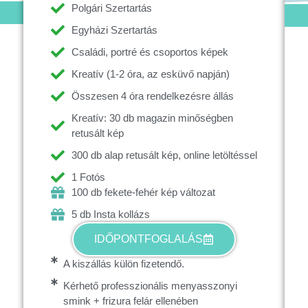
Polgári Szertartás
Egyházi Szertartás
Családi, portré és csoportos képek
Kreatív (1-2 óra, az esküvő napján)
Összesen 4 óra rendelkezésre állás
Kreatív: 30 db magazin minőségben
retusált kép
300 db alap retusált kép, online letöltéssel
1 Fotós
100 db fekete-fehér kép változat
5 db Insta kollázs
IDŐPONTFOGLALÁS
A kiszállás külön fizetendő.
Kérhető professzionális menyasszonyi
smink + frizura felár ellenében