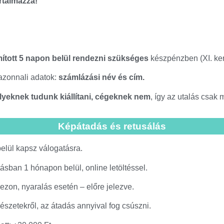
artalmazza!
mított 5 napon belül rendezni szükséges
készpénzben (XI. ker
zonnali adatok:
számlázási név és cím.
eknek tudunk kiállítani, cégeknek nem
, így az utalás csak
Képátadás és retusálás
belül kapsz válogatásra.
ásban 1 hónapon belül, online letöltéssel.
zon, nyaralás esetén – előre jelezve.
észetekről, az átadás annyival fog csúszni.