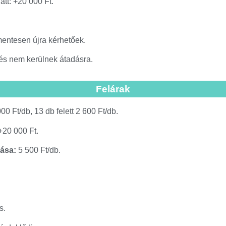
tt: +20 000 Ft.
mentesen újra kérhetőek.
s nem kerülnek átadásra.
Felárak
00 Ft/db, 13 db felett 2 600 Ft/db.
20 000 Ft.
lása:
5 500 Ft/db.
s.