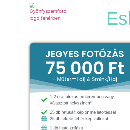
Szolgáltatások
Es
JEGYES FOTÓZÁS
75 000 Ft
+ Műtermi díj & Smink/Haj
1-2 óra fotózás műteremben vagy
választott helyszínen*
25 db retusált kép online letöltéssel
25 db fekete-fehér kép változat
1 db Insta kollázs