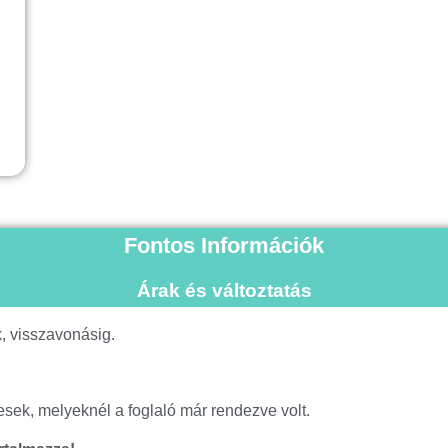
Fontos Információk
Árak és változtatás
, visszavonásig.
esek, melyeknél a foglaló már rendezve volt.