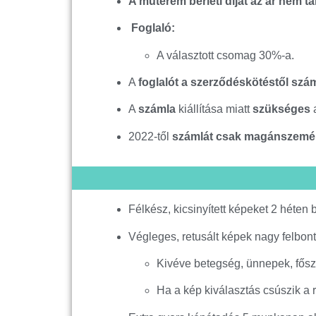
A műterem bérleti díját az ár nem t
Foglaló:
A választott csomag 30%-a.
A
foglalót a szerződéskötéstől szá
A
számla
kiállítása miatt
szükséges
a
2022-től
számlát csak magánszemély
Félkész, kicsinyített képeket 2 héten 
Végleges, retusált képek nagy felbont
Kivéve betegség, ünnepek, fősze
Ha a kép kiválasztás csúszik a r