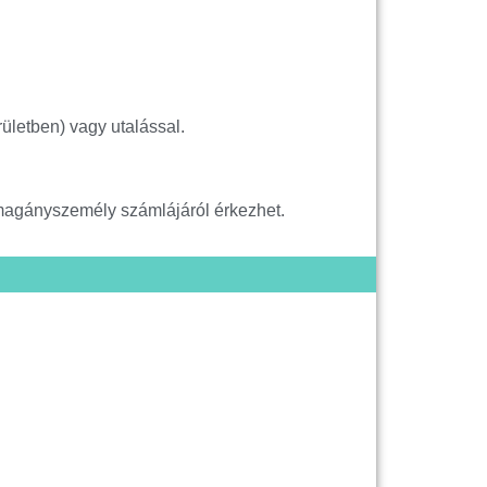
ületben) vagy utalással.
 magányszemély számlájáról érkezhet.