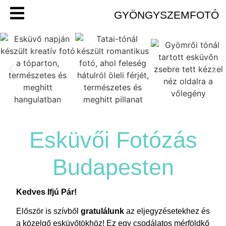
GYÖNGYSZEMFOTÓ
Esküvői Fotózás
Budapesten
Kedves Ifjú Pár!
Először is szívből
gratulálunk
az eljegyzésetekhez és
a közelgő esküvőtökhöz! Ez egy csodálatos mérföldkő