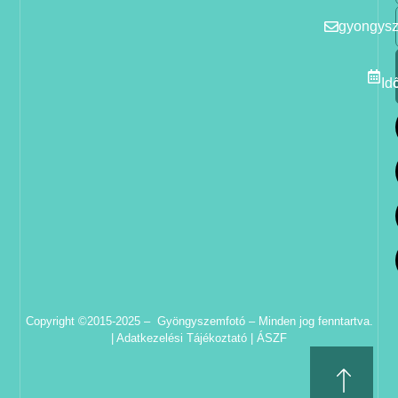
gyongys
Id
Copyright ©2015-2025 – Gyöngyszemfotó – Minden jog fenntartva.
|
Adatkezelési Tájékoztató
|
ÁSZF