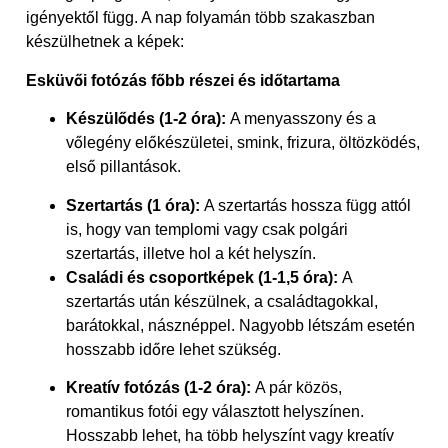
igényektől függ. A nap folyamán több szakaszban
készülhetnek a képek:
Esküvői fotózás főbb részei és időtartama
Készülődés (1-2 óra):
A menyasszony és a
vőlegény előkészületei, smink, frizura, öltözködés,
első pillantások.
Szertartás (1 óra):
A szertartás hossza függ attól
is, hogy van templomi vagy csak polgári
szertartás, illetve hol a két helyszín.
Családi és csoportképek (1-1,5 óra):
A
szertartás után készülnek, a családtagokkal,
barátokkal, násznéppel. Nagyobb létszám esetén
hosszabb időre lehet szükség.
Kreatív fotózás (1-2 óra):
A pár közös,
romantikus fotói egy választott helyszínen.
Hosszabb lehet, ha több helyszínt vagy kreatív