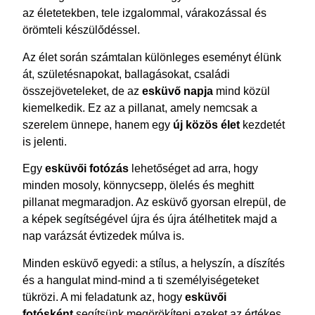
az életetekben, tele izgalommal, várakozással és
örömteli készülődéssel.
Az élet során számtalan különleges eseményt élünk
át, születésnapokat, ballagásokat, családi
összejöveteleket, de az
esküvő napja
mind közül
kiemelkedik. Ez az a pillanat, amely nemcsak a
szerelem ünnepe, hanem egy
új közös élet
kezdetét
is jelenti.
Egy
esküvői fotózás
lehetőséget ad arra, hogy
minden mosoly, könnycsepp, ölelés és meghitt
pillanat megmaradjon. Az esküvő gyorsan elrepül, de
a képek segítségével újra és újra átélhetitek majd a
nap varázsát évtizedek múlva is.
Minden esküvő egyedi: a stílus, a helyszín, a díszítés
és a hangulat mind-mind a ti személyiségeteket
tükrözi. A mi feladatunk az, hogy
esküvői
fotósként
segítsünk megörökíteni ezeket az értékes