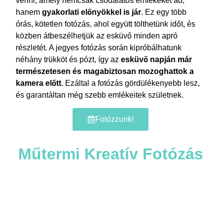
venni, amely nemcsak csodálatos emlékeket ad,
hanem
gyakorlati előnyökkel is jár
. Ez egy több
órás, kötetlen fotózás, ahol együtt tölthetünk időt, és
közben átbeszélhetjük az esküvő minden apró
részletét. A jegyes fotózás során kipróbálhatunk
néhány trükköt és pózt, így az
esküvő napján már
természetesen és magabiztosan mozoghattok a
kamera előtt
. Ezáltal a fotózás gördülékenyebb lesz,
és garantáltan még szebb emlékeitek születnek.
Fotózzunk!
Műtermi Kreatív Fotózás