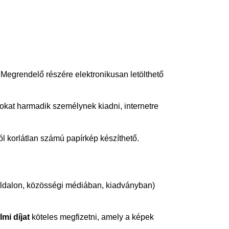
Megrendelő részére elektronikusan letölthető
Azokat harmadik személynek kiadni, internetre
ól korlátlan számú papírkép készíthető.
ldalon, közösségi médiában, kiadványban)
mi díjat
köteles megfizetni, amely a képek