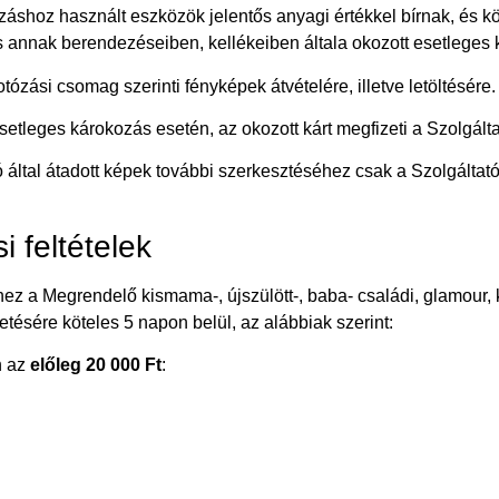
shoz használt eszközök jelentős anyagi értékkel bírnak, és köte
 annak berendezéseiben, kellékeiben általa okozott esetleges ká
otózási csomag szerinti fényképek átvételére, illetve letöltésére.
etleges károkozás esetén, az okozott kárt megfizeti a Szolgálta
 által átadott képek további szerkesztéséhez csak a Szolgáltat
i feltételek
shez a Megrendelő kismama-, újszülött-, baba- családi, glamour,
etésére köteles 5 napon belül, az alábbiak szerint:
n az
előleg 20 000 Ft
: