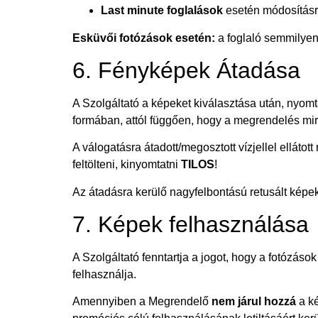
Last minute foglalások
esetén módosítás
Esküvői fotózások esetén:
a foglaló semmilyen
6. Fényképek Átadása
A Szolgáltató a képeket kiválasztása után, nyom
formában, attól függően, hogy a megrendelés mir
A válogatásra átadott/megosztott vízjellel elláto
feltölteni, kinyomtatni
TILOS
!
Az átadásra kerülő nagyfelbontású retusált képekr
7. Képek felhasználása
A Szolgáltató fenntartja a jogot, hogy a fotózáso
felhasználja.
Amennyiben a Megrendelő
nem járul hozzá
a ké