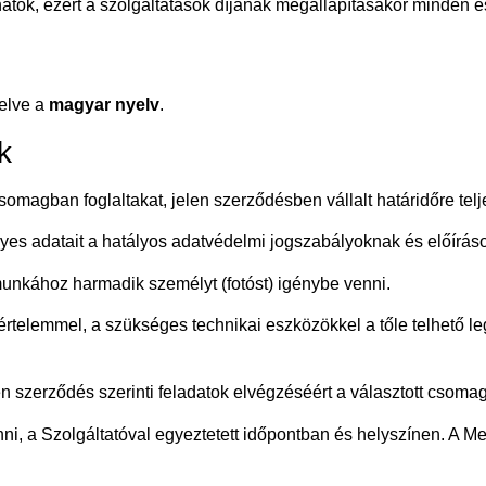
hatók, ezért a szolgáltatások díjának megállapításakor minden es
yelve a
magyar nyelv
.
k
csomagban foglaltakat, jelen szerződésben vállalt határidőre telje
yes adatait a hatályos adatvédelmi jogszabályoknak és előírás
munkához harmadik személyt (fotóst) igénybe venni.
kértelemmel, a szükséges technikai eszközökkel a tőle telhető 
 szerződés szerinti feladatok elvégzéséért a választott csomag s
i, a Szolgáltatóval egyeztetett időpontban és helyszínen. A Me