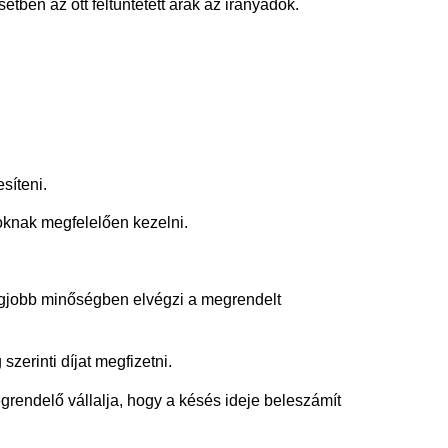
etben az ott feltüntetett árak az irányadók.
síteni.
oknak megfelelően kezelni.
legjobb minőségben elvégzi a megrendelt
zerinti díjat megfizetni.
grendelő vállalja, hogy a késés ideje beleszámít