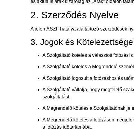
és aktuális árak kizárólag az „Árak” oldalon talál
2. Szerződés Nyelve
A jelen ÁSZF hatálya alá tartozó szerződések n
3. Jogok és Kötelezettsége
A Szolgáltató köteles a választott fotózási 
A Szolgáltató köteles a Megrendelő személ
A Szolgáltató jogosult a fotózáshoz és utó
A Szolgáltató vállalja, hogy megfelelő sza
szolgáltatást.
A Megrendelő köteles a Szolgáltatónak jelen
A Megrendelő köteles a fotózáson megjelenn
a fotózás időtartamába.