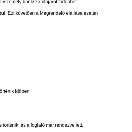
gánszemély bankszámlájáról történhet.
kul
. Ezt követően a Megrendelő elállása esetén
örténik időben.
.
örténik, és a foglaló már rendezve lett.