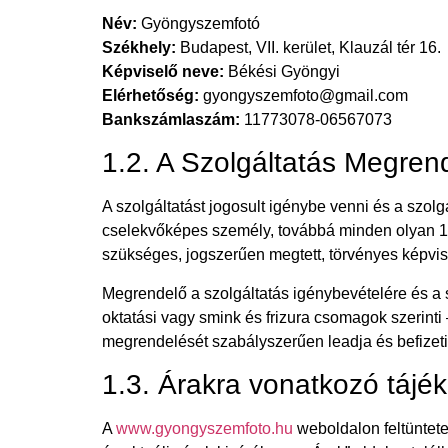
Név:
Gyöngyszemfotó
Székhely:
Budapest, VII. kerület, Klauzál tér 16.
Képviselő neve:
Békési Gyöngyi
Elérhetőség:
gyongyszemfoto@gmail.com
Bankszámlaszám:
11773078-06567073
1.2. A Szolgáltatás Megren
A szolgáltatást jogosult igénybe venni és a szolg
cselekvőképes személy, továbbá minden olyan 18.
szükséges, jogszerűen megtett, törvényes képvis
Megrendelő a szolgáltatás igénybevételére és a s
oktatási vagy smink és frizura csomagok szerinti 
megrendelését szabályszerűen leadja és befizeti a
1.3. Árakra vonatkozó tájé
A
www.gyongyszemfoto.hu
weboldalon feltüntetet