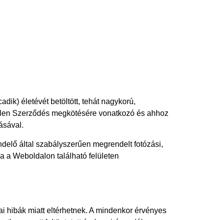
dik) életévét betöltött, tehát nagykorú,
 jelen Szerződés megkötésére vonatkozó és ahhoz
ásával.
ndelő által szabályszerűen megrendelt fotózási,
ha a Weboldalon található felületen
kai hibák miatt eltérhetnek. A mindenkor érvényes