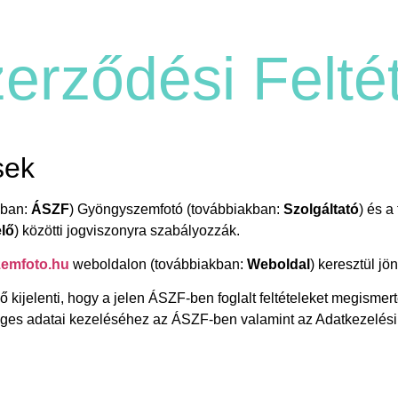
Fotósaink
Árak
Extra
Gardrób
zerződési Felté
sek
kban:
ÁSZF
) Gyöngyszemfotó (továbbiakban:
Szolgáltató
) és a
lő
) közötti jogviszonyra szabályozzák.
emfoto.hu
weboldalon (továbbiakban:
Weboldal
) keresztül jön
 kijelenti, hogy a jelen ÁSZF-ben foglalt feltételeket megismer
ges adatai kezeléséhez az ÁSZF-ben valamint az Adatkezelési