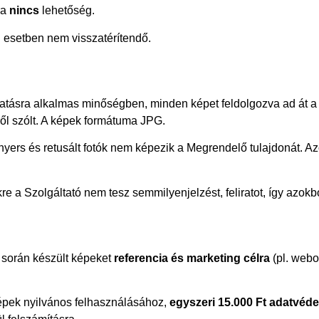
ra
nincs
lehetőség.
 esetben nem visszatérítendő.
tatásra alkalmas minőségben, minden képet feldolgozva ad át a 
ől szólt. A képek formátuma JPG.
tt nyers és retusált fotók nem képezik a Megrendelő tulajdonát. 
e a Szolgáltató nem tesz semmilyenjelzést, feliratot, így azokb
k során készült képeket
referencia és marketing célra
(pl. webo
pek nyilvános felhasználásához,
egyszeri 15.000 Ft adatvédel