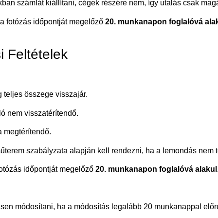
ban számlát kiállítani, cégek részére nem, így utalás csak ma
 a fotózás időpontját megelőző
20. munkanapon foglalóvá ala
 Feltételek
 teljes összege visszajár.
ló nem visszatérítendő.
a megtérítendő.
műterem szabályzata alapján kell rendezni, ha a lemondás nem t
a fotózás időpontját megelőző
20. munkanapon foglalóvá alakul
sen módosítani, ha a módosítás legalább 20 munkanappal előre t