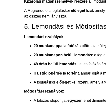
Kizárólag magánszemélyek részére
áll módunk
A Megrendelő a foglaláskor
előleget
fizet, amely
az összeg nem jár vissza.
5. Lemondási és Módosítási
Lemondási szabályok:
20 munkanappal a fotózás előtt:
az előleg
20 munkanapon belüli lemondás:
a fogla
48 órán belüli lemondás:
teljes fotózás ár
Ha stúdióbérlés is történt
, annak díját a 
A foglaláskor
előleget
kell fizetni, amely 
Módosítási szabályok:
A fotózás időpontját
egyszer
lehet díjmente