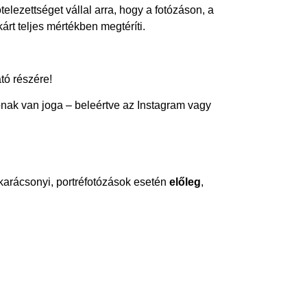
lezettséget vállal arra, hogy a fotózáson, a
rt teljes mértékben megtéríti.
tó részére!
ónak van joga – beleértve az Instagram vagy
 karácsonyi, portréfotózások esetén
előleg
,