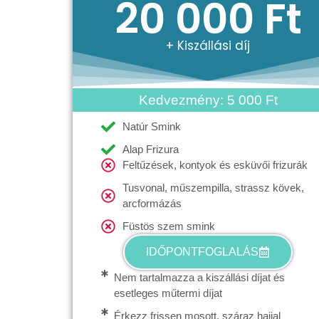
20 000 Ft
+ Kiszállási díj
Kedvezmény: 5 000 Ft
Natúr Smink
Alap Frizura
Feltűzések, kontyok és esküvői frizurák
Tusvonal, műszempilla, strassz kövek,
arcformázás
Füstös szem smink
IDŐPONTFOGLALÁS
Nem tartalmazza a kiszállási díjat és
esetleges műtermi díjat
Érkezz frissen mosott, száraz hajjal