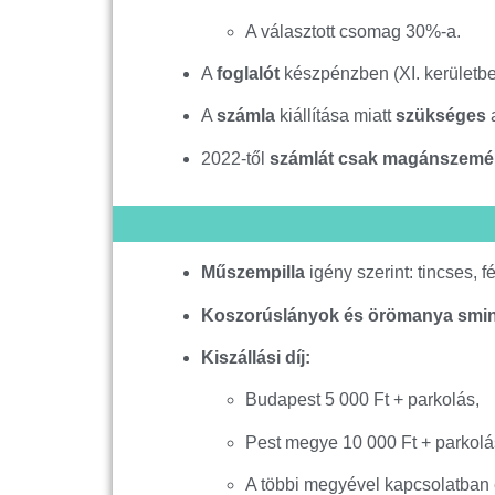
A választott csomag 30%-a.
A
foglalót
készpénzben (XI. kerületbe
A
számla
kiállítása miatt
szükséges
a
2022-től
számlát csak magánszemély
Műszempilla
igény szerint: tincses, f
Koszorúslányok és örömanya smin
Kiszállási díj:
Budapest 5 000 Ft + parkolás,
Pest megye 10 000 Ft + parkolá
A többi megyével kapcsolatban 