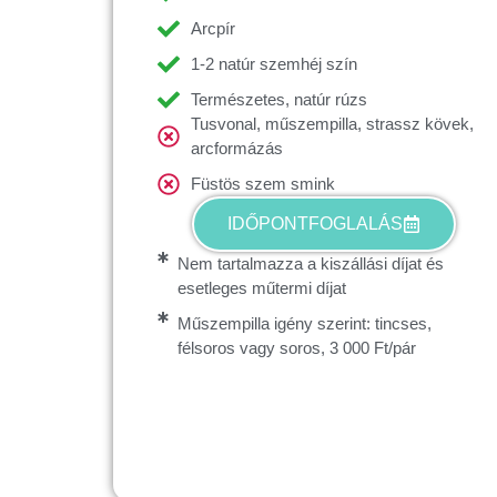
Arcpír
1-2 natúr szemhéj szín
Természetes, natúr rúzs
Tusvonal, műszempilla, strassz kövek,
arcformázás
Füstös szem smink
IDŐPONTFOGLALÁS
Nem tartalmazza a kiszállási díjat és
esetleges műtermi díjat
Műszempilla igény szerint: tincses,
félsoros vagy soros, 3 000 Ft/pár