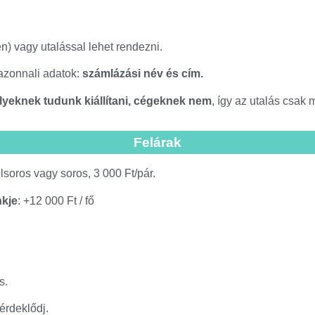
n) vagy utalással lehet rendezni.
zonnali adatok:
számlázási név és cím.
eknek tudunk kiállítani, cégeknek nem
, így az utalás csak
Felárak
élsoros vagy soros, 3 000 Ft/pár.
kje
: +12 000 Ft / fő
s.
érdeklődj.