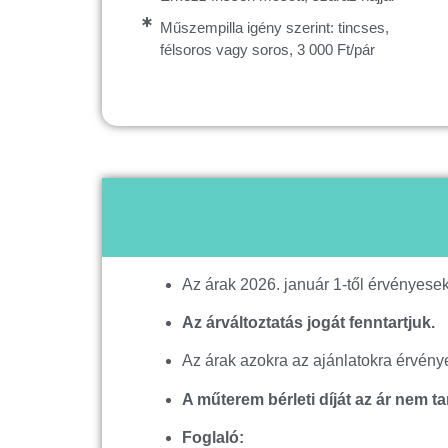
Műszempilla igény szerint: tincses,
félsoros vagy soros, 3 000 Ft/pár
Az árak 2026. január 1-től érvényesek
Az árváltoztatás jogát fenntartjuk.
Az árak azokra az ajánlatokra érvény
A műterem bérleti díját az ár nem t
Foglaló: