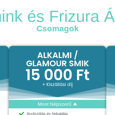
Fotósaink
Árak
Extra
Gardrób
ink és Frizura Á
Csomagok
ALKALMI /
GLAMOUR SMIK
15 000 Ft
+ Kiszállási díj
Most Népszerű 🔥
Arctisztítás és hidratálás