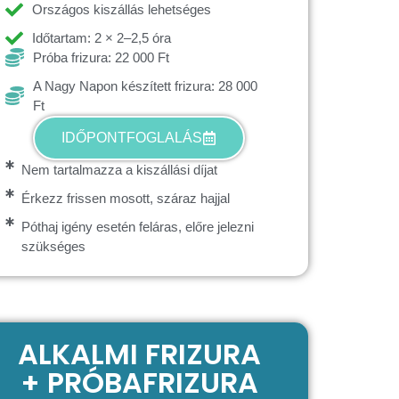
Országos kiszállás lehetséges
Időtartam: 2 × 2–2,5 óra
Próba frizura: 22 000 Ft
A Nagy Napon készített frizura: 28 000
Ft
IDŐPONTFOGLALÁS
Nem tartalmazza a kiszállási díjat
Érkezz frissen mosott, száraz hajjal
Póthaj igény esetén feláras, előre jelezni
szükséges
ALKALMI FRIZURA
+ PRÓBAFRIZURA