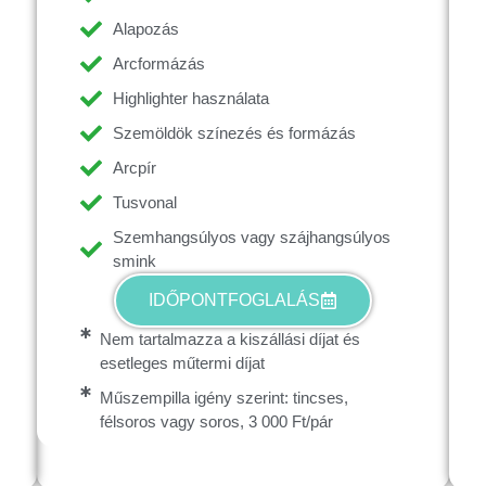
Alapozás
Arcformázás
Highlighter használata
Szemöldök színezés és formázás
Arcpír
Tusvonal
Szemhangsúlyos vagy szájhangsúlyos
smink
IDŐPONTFOGLALÁS
Nem tartalmazza a kiszállási díjat és
esetleges műtermi díjat
Műszempilla igény szerint: tincses,
félsoros vagy soros, 3 000 Ft/pár