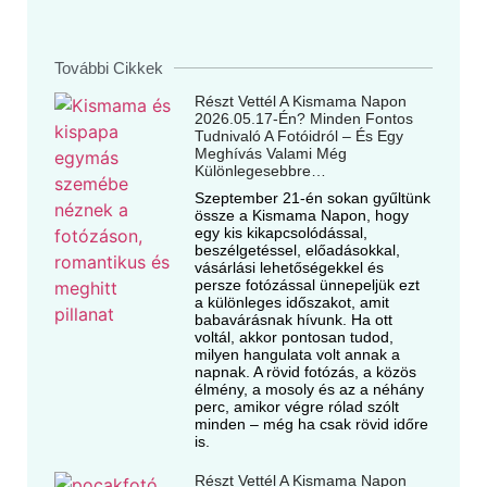
További Cikkek
Részt Vettél A Kismama Napon
2026.05.17-Én? Minden Fontos
Tudnivaló A Fotóidról – És Egy
Meghívás Valami Még
Különlegesebbre…
Szeptember 21-én sokan gyűltünk
össze a Kismama Napon, hogy
egy kis kikapcsolódással,
beszélgetéssel, előadásokkal,
vásárlási lehetőségekkel és
persze fotózással ünnepeljük ezt
a különleges időszakot, amit
babavárásnak hívunk. Ha ott
voltál, akkor pontosan tudod,
milyen hangulata volt annak a
napnak. A rövid fotózás, a közös
élmény, a mosoly és az a néhány
perc, amikor végre rólad szólt
minden – még ha csak rövid időre
is.
Részt Vettél A Kismama Napon