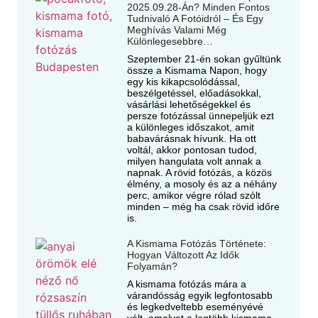
2025.09.28-Án? Minden Fontos
Tudnivaló A Fotóidról – És Egy
Meghívás Valami Még
Különlegesebbre…
Szeptember 21-én sokan gyűltünk
össze a Kismama Napon, hogy
egy kis kikapcsolódással,
beszélgetéssel, előadásokkal,
vásárlási lehetőségekkel és
persze fotózással ünnepeljük ezt
a különleges időszakot, amit
babavárásnak hívunk. Ha ott
voltál, akkor pontosan tudod,
milyen hangulata volt annak a
napnak. A rövid fotózás, a közös
élmény, a mosoly és az a néhány
perc, amikor végre rólad szólt
minden – még ha csak rövid időre
is.
A Kismama Fotózás Története:
Hogyan Változott Az Idők
Folyamán?
A kismama fotózás mára a
várandósság egyik legfontosabb
és legkedveltebb eseményévé