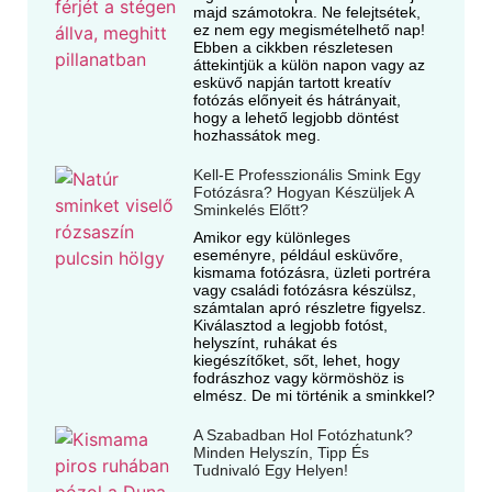
majd számotokra. Ne felejtsétek,
ez nem egy megismételhető nap!
Ebben a cikkben részletesen
áttekintjük a külön napon vagy az
esküvő napján tartott kreatív
fotózás előnyeit és hátrányait,
hogy a lehető legjobb döntést
hozhassátok meg.
Kell-E Professzionális Smink Egy
Fotózásra? Hogyan Készüljek A
Sminkelés Előtt?
Amikor egy különleges
eseményre, például esküvőre,
kismama fotózásra, üzleti portréra
vagy családi fotózásra készülsz,
számtalan apró részletre figyelsz.
Kiválasztod a legjobb fotóst,
helyszínt, ruhákat és
kiegészítőket, sőt, lehet, hogy
fodrászhoz vagy körmöshöz is
elmész. De mi történik a sminkkel?
A Szabadban Hol Fotózhatunk?
Minden Helyszín, Tipp És
Tudnivaló Egy Helyen!