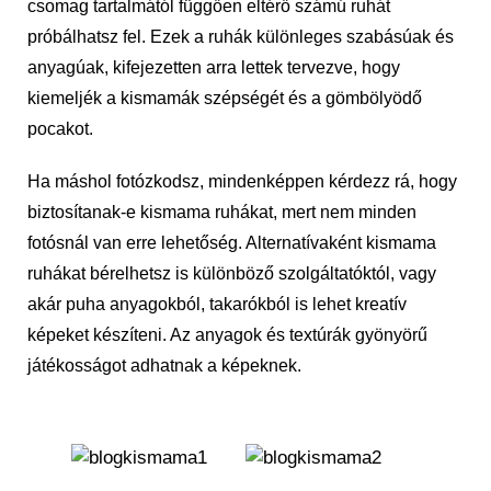
csomag tartalmától függően eltérő számú ruhát
próbálhatsz fel. Ezek a ruhák különleges szabásúak és
anyagúak, kifejezetten arra lettek tervezve, hogy
kiemeljék a kismamák szépségét és a gömbölyödő
pocakot.
Ha máshol fotózkodsz, mindenképpen kérdezz rá, hogy
biztosítanak-e kismama ruhákat, mert nem minden
fotósnál van erre lehetőség. Alternatívaként kismama
ruhákat bérelhetsz is különböző szolgáltatóktól, vagy
akár puha anyagokból, takarókból is lehet kreatív
képeket készíteni. Az anyagok és textúrák gyönyörű
játékosságot adhatnak a képeknek.