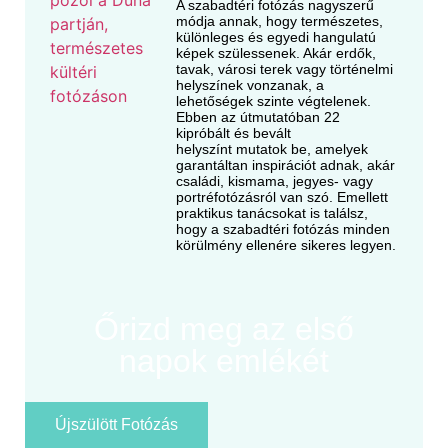
A szabadtéri fotózás nagyszerű
módja annak, hogy természetes,
különleges és egyedi hangulatú
képek szülessenek. Akár erdők,
tavak, városi terek vagy történelmi
helyszínek vonzanak, a
lehetőségek szinte végtelenek.
Ebben az útmutatóban 22
kipróbált és bevált
helyszínt mutatok be, amelyek
garantáltan inspirációt adnak, akár
családi, kismama, jegyes- vagy
portréfotózásról van szó. Emellett
praktikus tanácsokat is találsz,
hogy a szabadtéri fotózás minden
körülmény ellenére sikeres legyen.
Őrizd meg az első
napok emlékét
Újszülött Fotózás