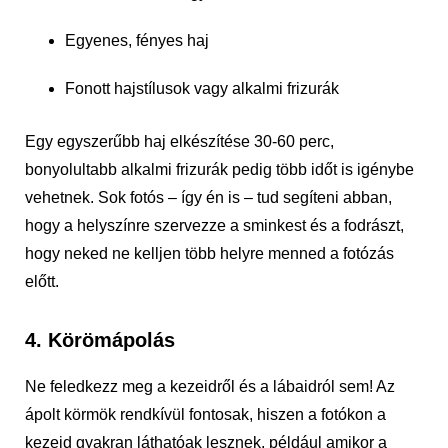
Egyenes, fényes haj
Fonott hajstílusok vagy alkalmi frizurák
Egy egyszerűbb haj elkészítése 30-60 perc,
bonyolultabb alkalmi frizurák pedig több időt is igénybe
vehetnek. Sok fotós – így én is – tud segíteni abban,
hogy a helyszínre szervezze a sminkest és a fodrászt,
hogy neked ne kelljen több helyre menned a fotózás
előtt.
4. Körömápolás
Ne feledkezz meg a kezeidről és a lábaidról sem! Az
ápolt körmök rendkívül fontosak, hiszen a fotókon a
kezeid gyakran láthatóak lesznek, például amikor a