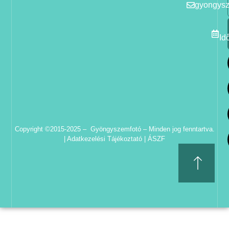
gyongys
Id
Copyright ©2015-2025 – Gyöngyszemfotó – Minden jog fenntartva.
|
Adatkezelési Tájékoztató
|
ÁSZF