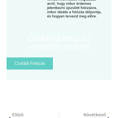
arról, hogy mikor érdemes
jelentkezni újszülött fotózásra,
mikor ideális a fotózás időpontja,
és hogyan tervezd meg előre.
Örökítsd meg az
együttlét örömét
Családi Fotózás
Előző
Következő