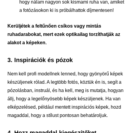
hogy nálam nagyon sok kismami ruha van, amiket
a fotózásokon ki is próbálhattok díjmentesen!
Kerüljétek a feltűnően csíkos vagy mintás
ruhadarabokat, mert ezek optikailag torzíthatják az
alakot a képeken.
3. Inspirációk és pózok
Nem kell profi modellnek lenned, hogy gyönyörű képek
készüljenek rólad. A legtöbb fotós, köztük én is, segít a
pózolásban, instruál, és ha kell, meg is mutatja, hogyan
állj, hogy a legelőnyösebb képek készüljenek. Ha van
elképzelésed, például mentett inspirációs képek, hozd
magaddal, hogy a stílust pontosan behatároljuk.
4. Hozz magaddal kiegészítőket