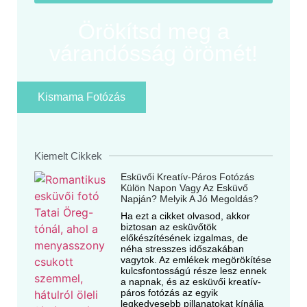
Örökítsd meg a
várandósság örömét!
Kismama Fotózás
Kiemelt Cikkek
Esküvői Kreatív-Páros Fotózás
Külön Napon Vagy Az Esküvő
Napján? Melyik A Jó Megoldás?
Ha ezt a cikket olvasod, akkor
biztosan az esküvőtök
előkészítésének izgalmas, de
néha stresszes időszakában
vagytok. Az emlékek megörökítése
kulcsfontosságú része lesz ennek
a napnak, és az esküvői kreatív-
páros fotózás az egyik
legkedvesebb pillanatokat kínálja