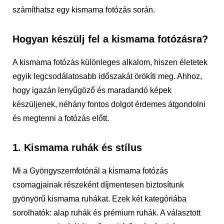
számíthatsz egy kismama fotózás során.
Hogyan készülj fel a kismama fotózásra?
A kismama fotózás különleges alkalom, hiszen életetek
egyik legcsodálatosabb időszakát örökíti meg. Ahhoz,
hogy igazán lenyűgöző és maradandó képek
készüljenek, néhány fontos dolgot érdemes átgondolni
és megtenni a fotózás előtt.
1. Kismama ruhák és stílus
Mi a Gyöngyszemfotónál a kismama fotózás
csomagjainak részeként díjmentesen biztosítunk
gyönyörű kismama ruhákat. Ezek két kategóriába
sorolhatók: alap ruhák és prémium ruhák. A választott