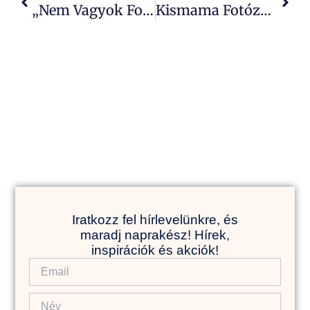
„Nem Vagyok Fotogén! Nincs Jó Fényképarcom!” Ez Tényleg Így Van? Mit Csináljak, Hogy Máshogy Érezzem Magam?
Kismama Fotózási Stílusok: Hogyan Találd Meg A Hozzád Illőt?
Iratkozz fel hírlevelünkre, és
maradj naprakész! Hírek,
inspirációk és akciók!