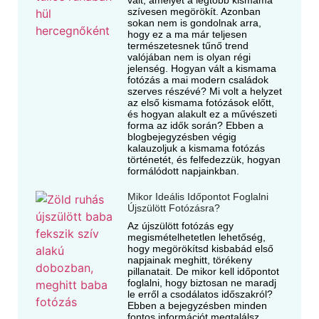
vált, amelyet a legtöbb kismama
szívesen megörökít. Azonban
sokan nem is gondolnak arra,
hogy ez a ma már teljesen
természetesnek tűnő trend
valójában nem is olyan régi
jelenség. Hogyan vált a kismama
fotózás a mai modern családok
szerves részévé? Mi volt a helyzet
az első kismama fotózások előtt,
és hogyan alakult ez a művészeti
forma az idők során? Ebben a
blogbejegyzésben végig
kalauzoljuk a kismama fotózás
történetét, és felfedezzük, hogyan
formálódott napjainkban.
Mikor Ideális Időpontot Foglalni
Újszülött Fotózásra?
Az újszülött fotózás egy
megismételhetetlen lehetőség,
hogy megörökítsd kisbabád első
napjainak meghitt, törékeny
pillanatait. De mikor kell időpontot
foglalni, hogy biztosan ne maradj
le erről a csodálatos időszakról?
Ebben a bejegyzésben minden
fontos információt megtalálsz