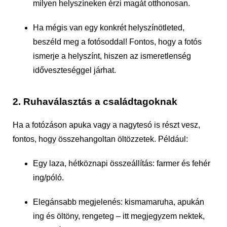
milyen helyszíneken érzi magát otthonosan.
Ha mégis van egy konkrét helyszínötleted,
beszéld meg a fotósoddal! Fontos, hogy a fotós
ismerje a helyszínt, hiszen az ismeretlenség
időveszteséggel járhat.
2. Ruhaválasztás a családtagoknak
Ha a fotózáson apuka vagy a nagytesó is részt vesz,
fontos, hogy összehangoltan öltözzetek. Például:
Egy laza, hétköznapi összeállítás: farmer és fehér
ing/póló.
Elegánsabb megjelenés: kismamaruha, apukán
ing és öltöny, rengeteg – itt megjegyzem nektek,