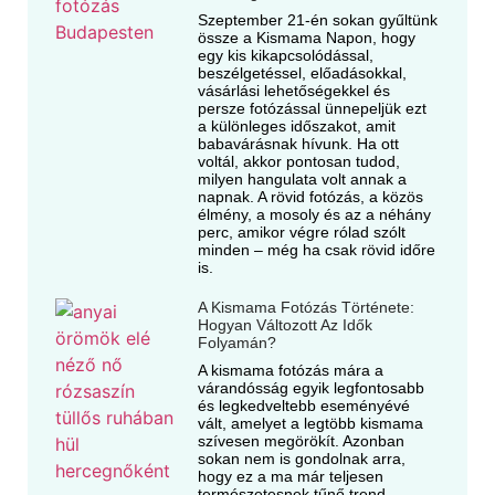
Szeptember 21-én sokan gyűltünk
össze a Kismama Napon, hogy
egy kis kikapcsolódással,
beszélgetéssel, előadásokkal,
vásárlási lehetőségekkel és
persze fotózással ünnepeljük ezt
a különleges időszakot, amit
babavárásnak hívunk. Ha ott
voltál, akkor pontosan tudod,
milyen hangulata volt annak a
napnak. A rövid fotózás, a közös
élmény, a mosoly és az a néhány
perc, amikor végre rólad szólt
minden – még ha csak rövid időre
is.
A Kismama Fotózás Története:
Hogyan Változott Az Idők
Folyamán?
A kismama fotózás mára a
várandósság egyik legfontosabb
és legkedveltebb eseményévé
vált, amelyet a legtöbb kismama
szívesen megörökít. Azonban
sokan nem is gondolnak arra,
hogy ez a ma már teljesen
természetesnek tűnő trend