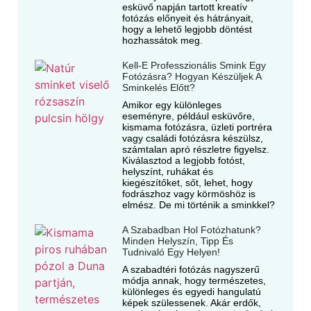
esküvő napján tartott kreatív
fotózás előnyeit és hátrányait,
hogy a lehető legjobb döntést
hozhassátok meg.
Kell-E Professzionális Smink Egy
Fotózásra? Hogyan Készüljek A
Sminkelés Előtt?
Amikor egy különleges
eseményre, például esküvőre,
kismama fotózásra, üzleti portréra
vagy családi fotózásra készülsz,
számtalan apró részletre figyelsz.
Kiválasztod a legjobb fotóst,
helyszínt, ruhákat és
kiegészítőket, sőt, lehet, hogy
fodrászhoz vagy körmöshöz is
elmész. De mi történik a sminkkel?
A Szabadban Hol Fotózhatunk?
Minden Helyszín, Tipp És
Tudnivaló Egy Helyen!
A szabadtéri fotózás nagyszerű
módja annak, hogy természetes,
különleges és egyedi hangulatú
képek szülessenek. Akár erdők,