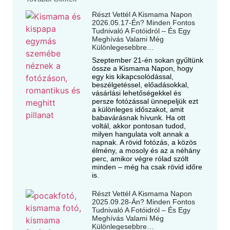
Részt Vettél A Kismama Napon
2026.05.17-Én? Minden Fontos
Tudnivaló A Fotóidról – És Egy
Meghívás Valami Még
Különlegesebbre…
Szeptember 21-én sokan gyűltünk
össze a Kismama Napon, hogy
egy kis kikapcsolódással,
beszélgetéssel, előadásokkal,
vásárlási lehetőségekkel és
persze fotózással ünnepeljük ezt
a különleges időszakot, amit
babavárásnak hívunk. Ha ott
voltál, akkor pontosan tudod,
milyen hangulata volt annak a
napnak. A rövid fotózás, a közös
élmény, a mosoly és az a néhány
perc, amikor végre rólad szólt
minden – még ha csak rövid időre
is.
Részt Vettél A Kismama Napon
2025.09.28-Án? Minden Fontos
Tudnivaló A Fotóidról – És Egy
Meghívás Valami Még
Különlegesebbre…