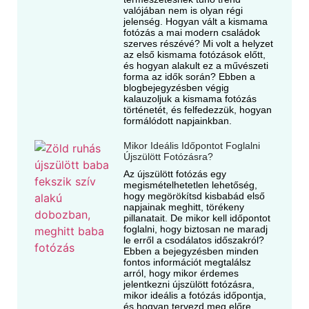
valójában nem is olyan régi
jelenség. Hogyan vált a kismama
fotózás a mai modern családok
szerves részévé? Mi volt a helyzet
az első kismama fotózások előtt,
és hogyan alakult ez a művészeti
forma az idők során? Ebben a
blogbejegyzésben végig
kalauzoljuk a kismama fotózás
történetét, és felfedezzük, hogyan
formálódott napjainkban.
Mikor Ideális Időpontot Foglalni
Újszülött Fotózásra?
Az újszülött fotózás egy
megismételhetetlen lehetőség,
hogy megörökítsd kisbabád első
napjainak meghitt, törékeny
pillanatait. De mikor kell időpontot
foglalni, hogy biztosan ne maradj
le erről a csodálatos időszakról?
Ebben a bejegyzésben minden
fontos információt megtalálsz
arról, hogy mikor érdemes
jelentkezni újszülött fotózásra,
mikor ideális a fotózás időpontja,
és hogyan tervezd meg előre.