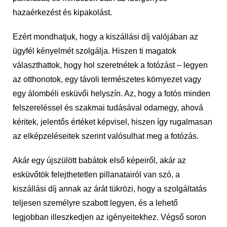
hazaérkezést és kipakolást.
Ezért mondhatjuk, hogy a kiszállási díj valójában az
ügyfél kényelmét szolgálja. Hiszen ti magatok
választhattok, hogy hol szeretnétek a fotózást – legyen
az otthonotok, egy távoli természetes környezet vagy
egy álombéli esküvői helyszín. Az, hogy a fotós minden
felszereléssel és szakmai tudásával odamegy, ahová
kéritek, jelentős értéket képvisel, hiszen így rugalmasan
az elképzeléseitek szerint valósulhat meg a fotózás.
Akár egy újszülött babátok első képeiről, akár az
esküvőtök felejthetetlen pillanatairól van szó, a
kiszállási díj annak az árát tükrözi, hogy a szolgáltatás
teljesen személyre szabott legyen, és a lehető
legjobban illeszkedjen az igényeitekhez. Végső soron