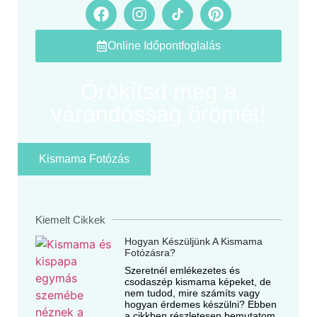
Online Időpontfoglalás
Örökítsd meg a
várandósság örömét!
Kismama Fotózás
Kiemelt Cikkek
Hogyan Készüljünk A Kismama
Fotózásra?
Szeretnél emlékezetes és
csodaszép kismama képeket, de
nem tudod, mire számíts vagy
hogyan érdemes készülni? Ebben
a cikkben részletesen bemutatom,