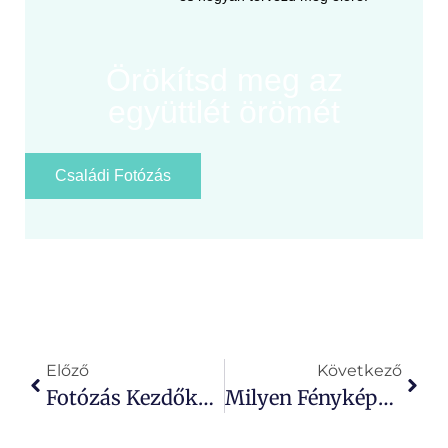
Örökítsd meg az
együttlét örömét
Családi Fotózás
Előző
Következő
Fotózás Kezdőknek – Kompozíciós Tippek És Trükkök, Hogy Szebbek Legyenek A Képeid
Milyen Fényképezőgépet Vásároljak? – Kezdők És Haladók Útmutatója