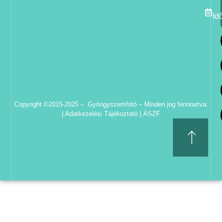
Id
Copyright ©2015-2025 – Gyöngyszemfotó – Minden jog fenntartva.
|
Adatkezelési Tájékoztató
|
ÁSZF
Süti Beállítások