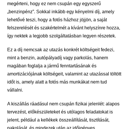
megérteni, hogy ez nem csupán egy egyszerű
„benzinpénz”. Sokkal inkább egy kényelmi díj, amely
lehetővé teszi, hogy a fotós házhoz jöjjön, a saját
felszerelését és szakértelmét a kívánt helyszínre hozza,
így nektek a legjobb szolgáltatásban legyen részetek.
Ez a díj nemcsak az utazás konkrét költségeit fedezi,
mint a benzin, autópályadíj vagy parkolás, hanem
magában foglalja a jármű fenntartásának és
amortizációjának költségeit, valamint az utazással töltött
időt is, amely alatt a fotós más munkákat nem tud
vállalni.
A kiszállás ráadásul nem csupán fizikai jelenlét: alapos
tervezést, előkészületeket és utólagos feladatokat is
jelent, például a kellékek összeállítását, tisztítását,
pakolását, és mindezek után az időigényes