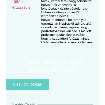
tavak, városi terek vagy történelmi
helyszínek vonzanak, a
lehetőségek szinte végtelenek.
Ebben az útmutatóban 22
kipróbált és bevált
helyszínt mutatok be, amelyek
garantáltan inspirációt adnak, akár
családi, kismama, jegyes- vagy
portréfotózásról van szó. Emellett
praktikus tanácsokat is találsz,
hogy a szabadtéri fotózás minden
körülmény ellenére sikeres legyen.
Őrizd meg az első
napok emlékét
Újszülött Fotózás
További Cikkek