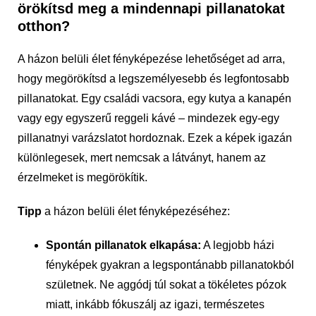
örökítsd meg a mindennapi pillanatokat
otthon?
A házon belüli élet fényképezése lehetőséget ad arra,
hogy megörökítsd a legszemélyesebb és legfontosabb
pillanatokat. Egy családi vacsora, egy kutya a kanapén
vagy egy egyszerű reggeli kávé – mindezek egy-egy
pillanatnyi varázslatot hordoznak. Ezek a képek igazán
különlegesek, mert nemcsak a látványt, hanem az
érzelmeket is megörökítik.
Tipp
a házon belüli élet fényképezéséhez:
Spontán pillanatok elkapása:
A legjobb házi
fényképek gyakran a legspontánabb pillanatokból
születnek. Ne aggódj túl sokat a tökéletes pózok
miatt, inkább fókuszálj az igazi, természetes