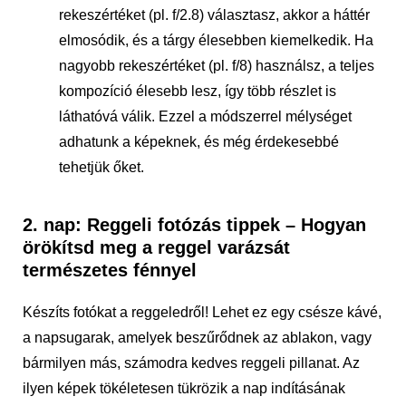
rekeszértéket (pl. f/2.8) választasz, akkor a háttér
elmosódik, és a tárgy élesebben kiemelkedik. Ha
nagyobb rekeszértéket (pl. f/8) használsz, a teljes
kompozíció élesebb lesz, így több részlet is
láthatóvá válik. Ezzel a módszerrel mélységet
adhatunk a képeknek, és még érdekesebbé
tehetjük őket.
2. nap: Reggeli fotózás tippek – Hogyan
örökítsd meg a reggel varázsát
természetes fénnyel
Készíts fotókat a reggeledről! Lehet ez egy csésze kávé,
a napsugarak, amelyek beszűrődnek az ablakon, vagy
bármilyen más, számodra kedves reggeli pillanat. Az
ilyen képek tökéletesen tükrözik a nap indításának