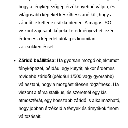
hogy a fényképezőgép érzékenyebbé váljon, és
világosabb képeket készíthess anélkül, hogy a
záridőt le kellene csökkentened. A magas ISO
viszont zajosabb képeket eredményezhet, ezért
érdemes a képedet utólag is finomítani
zajcsökkentéssel.
Záridő beállítása:
Ha gyorsan mozgó objektumot
fényképezel, például egy kutyát, akkor érdemes
rövidebb záridőt (például 1/500 vagy gyorsabb)
választani, hogy a mozgást élesen rögzíthesd. Ha
viszont a téma statikus, és szeretnél egy kis
atmoszférát, egy hosszabb záridő is alkalmazható,
hogy jobban érzékeld a fények és árnyékok finom
változásait.