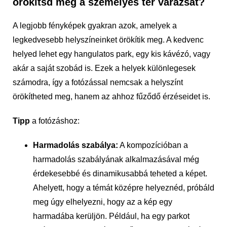
örökítsd meg a személyes tér varázsát?
A legjobb fényképek gyakran azok, amelyek a
legkedvesebb helyszíneinket örökítik meg. A kedvenc
helyed lehet egy hangulatos park, egy kis kávézó, vagy
akár a saját szobád is. Ezek a helyek különlegesek
számodra, így a fotózással nemcsak a helyszínt
örökítheted meg, hanem az ahhoz fűződő érzéseidet is.
Tipp
a fotózáshoz:
Harmadolás szabálya:
A kompozícióban a
harmadolás szabályának alkalmazásával még
érdekesebbé és dinamikusabbá teheted a képet.
Ahelyett, hogy a témát középre helyeznéd, próbáld
meg úgy elhelyezni, hogy az a kép egy
harmadába kerüljön. Például, ha egy parkot