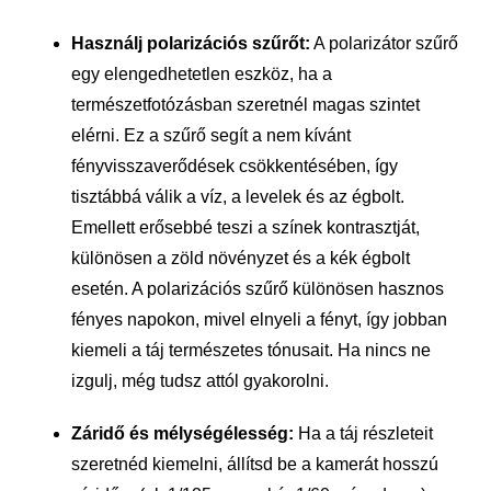
Használj polarizációs szűrőt:
A polarizátor szűrő
egy elengedhetetlen eszköz, ha a
természetfotózásban szeretnél magas szintet
elérni. Ez a szűrő segít a nem kívánt
fényvisszaverődések csökkentésében, így
tisztábbá válik a víz, a levelek és az égbolt.
Emellett erősebbé teszi a színek kontrasztját,
különösen a zöld növényzet és a kék égbolt
esetén. A polarizációs szűrő különösen hasznos
fényes napokon, mivel elnyeli a fényt, így jobban
kiemeli a táj természetes tónusait. Ha nincs ne
izgulj, még tudsz attól gyakorolni.
Záridő és mélységélesség:
Ha a táj részleteit
szeretnéd kiemelni, állítsd be a kamerát hosszú