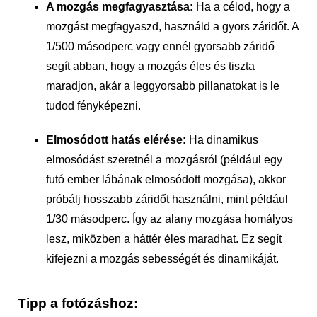
A mozgás megfagyasztása:
Ha a célod, hogy a
mozgást megfagyaszd, használd a gyors záridőt. A
1/500 másodperc vagy ennél gyorsabb záridő
segít abban, hogy a mozgás éles és tiszta
maradjon, akár a leggyorsabb pillanatokat is le
tudod fényképezni.
Elmosódott hatás elérése:
Ha dinamikus
elmosódást szeretnél a mozgásról (például egy
futó ember lábának elmosódott mozgása), akkor
próbálj hosszabb záridőt használni, mint például
1/30 másodperc. Így az alany mozgása homályos
lesz, miközben a háttér éles maradhat. Ez segít
kifejezni a mozgás sebességét és dinamikáját.
Tipp
a fotózáshoz: