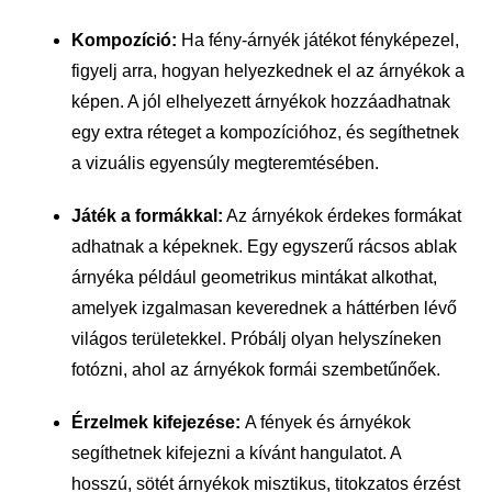
Kompozíció:
Ha fény-árnyék játékot fényképezel,
figyelj arra, hogyan helyezkednek el az árnyékok a
képen. A jól elhelyezett árnyékok hozzáadhatnak
egy extra réteget a kompozícióhoz, és segíthetnek
a vizuális egyensúly megteremtésében.
Játék a formákkal:
Az árnyékok érdekes formákat
adhatnak a képeknek. Egy egyszerű rácsos ablak
árnyéka például geometrikus mintákat alkothat,
amelyek izgalmasan keverednek a háttérben lévő
világos területekkel. Próbálj olyan helyszíneken
fotózni, ahol az árnyékok formái szembetűnőek.
Érzelmek kifejezése:
A fények és árnyékok
segíthetnek kifejezni a kívánt hangulatot. A
hosszú, sötét árnyékok misztikus, titokzatos érzést