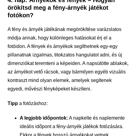
4. nap: Árnyékok és fények – Hogyan
örökítsd meg a fény-árnyék játékot
fotókon?
A fény és árnyék játékának megörökítése varázslatos
módja annak, hogy különleges hatásokat érj el a
fotóidon. A fények és árnyékok segíthetnek egy-egy
pillanatnak izgalmas, titokzatos hangulatot adni, és új
dimenziókat teremteni a képeiden. A napsütötte ablakok,
az árnyékot vető rácsok, vagy bármilyen egyéb vizuális
kontraszt mind olyan elemek, amelyek segítenek
egyedi, művészi fényképeket készíteni.
Tipp
a fotózáshoz:
A legjobb időpontok:
A napkelte és naplemente
ideális időpont a fény-árnyék játékok fotózására.
Ekkor a fények hosszú árnyékokat vetnek,