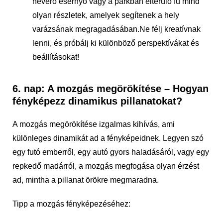
heverő esernyő vagy a parkban elterülő fű mind
olyan részletek, amelyek segítenek a hely
varázsának megragadásában.Ne félj kreatívnak
lenni, és próbálj ki különböző perspektívákat és
beállításokat!
6. nap: A mozgás megörökítése – Hogyan
fényképezz dinamikus pillanatokat?
A mozgás megörökítése izgalmas kihívás, ami
különleges dinamikát ad a fényképeidnek. Legyen szó
egy futó emberről, egy autó gyors haladásáról, vagy egy
repkedő madárról, a mozgás megfogása olyan érzést
ad, mintha a pillanat örökre megmaradna.
Tipp a mozgás fényképezéséhez: