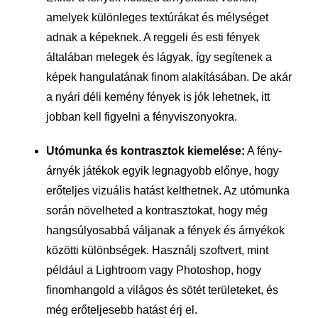
amelyek különleges textúrákat és mélységet
adnak a képeknek. A reggeli és esti fények
általában melegek és lágyak, így segítenek a
képek hangulatának finom alakításában. De akár
a nyári déli kemény fények is jók lehetnek, itt
jobban kell figyelni a fényviszonyokra.
Utómunka és kontrasztok kiemelése:
A fény-
árnyék játékok egyik legnagyobb előnye, hogy
erőteljes vizuális hatást kelthetnek. Az utómunka
során növelheted a kontrasztokat, hogy még
hangsúlyosabbá váljanak a fények és árnyékok
közötti különbségek. Használj szoftvert, mint
például a Lightroom vagy Photoshop, hogy
finomhangold a világos és sötét területeket, és
még erőteljesebb hatást érj el.