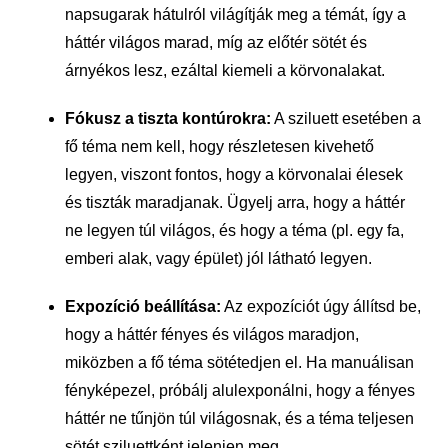
napsugarak hátulról világítják meg a témát, így a
háttér világos marad, míg az előtér sötét és
árnyékos lesz, ezáltal kiemeli a körvonalakat.
Fókusz a tiszta kontúrokra:
A sziluett esetében a
fő téma nem kell, hogy részletesen kivehető
legyen, viszont fontos, hogy a körvonalai élesek
és tiszták maradjanak. Ügyelj arra, hogy a háttér
ne legyen túl világos, és hogy a téma (pl. egy fa,
emberi alak, vagy épület) jól látható legyen.
Expozíció beállítása:
Az expozíciót úgy állítsd be,
hogy a háttér fényes és világos maradjon,
miközben a fő téma sötétedjen el. Ha manuálisan
fényképezel, próbálj alulexponálni, hogy a fényes
háttér ne tűnjön túl világosnak, és a téma teljesen
sötét sziluettként jelenjen meg.