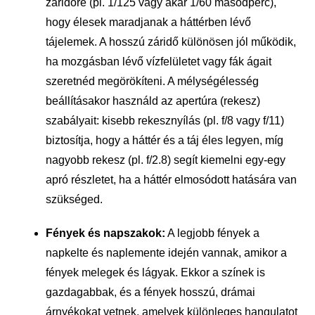
záridőre (pl. 1/125 vagy akár 1/60 másodperc),
hogy élesek maradjanak a háttérben lévő
tájelemek. A hosszú záridő különösen jól működik,
ha mozgásban lévő vízfelületet vagy fák ágait
szeretnéd megörökíteni. A mélységélesség
beállításakor használd az apertúra (rekesz)
szabályait: kisebb rekesznyílás (pl. f/8 vagy f/11)
biztosítja, hogy a háttér és a táj éles legyen, míg
nagyobb rekesz (pl. f/2.8) segít kiemelni egy-egy
apró részletet, ha a háttér elmosódott hatására van
szükséged.
Fények és napszakok:
A legjobb fények a
napkelte és naplemente idején vannak, amikor a
fények melegek és lágyak. Ekkor a színek is
gazdagabbak, és a fények hosszú, drámai
árnyékokat vetnek, amelyek különleges hangulatot