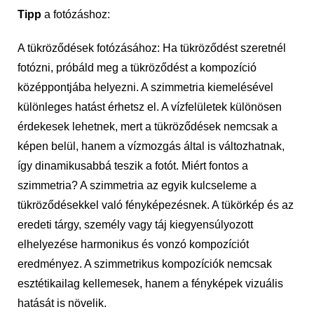
Tipp
a fotózáshoz:
A tükröződések fotózásához: Ha tükröződést szeretnél
fotózni, próbáld meg a tükröződést a kompozíció
középpontjába helyezni. A szimmetria kiemelésével
különleges hatást érhetsz el. A vízfelületek különösen
érdekesek lehetnek, mert a tükröződések nemcsak a
képen belül, hanem a vízmozgás által is változhatnak,
így dinamikusabbá teszik a fotót. Miért fontos a
szimmetria? A szimmetria az egyik kulcseleme a
tükröződésekkel való fényképezésnek. A tükörkép és az
eredeti tárgy, személy vagy táj kiegyensúlyozott
elhelyezése harmonikus és vonzó kompozíciót
eredményez. A szimmetrikus kompozíciók nemcsak
esztétikailag kellemesek, hanem a fényképek vizuális
hatását is növelik.