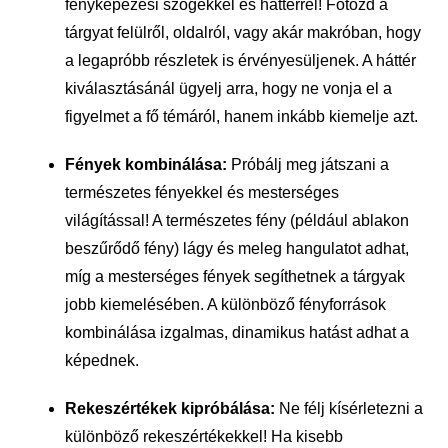
fényképezési szögekkel és háttérrel! Fotózd a
tárgyat felülről, oldalról, vagy akár makróban, hogy
a legapróbb részletek is érvényesüljenek. A háttér
kiválasztásánál ügyelj arra, hogy ne vonja el a
figyelmet a fő témáról, hanem inkább kiemelje azt.
Fények kombinálása:
Próbálj meg játszani a
természetes fényekkel és mesterséges
világítással! A természetes fény (például ablakon
beszűrődő fény) lágy és meleg hangulatot adhat,
míg a mesterséges fények segíthetnek a tárgyak
jobb kiemelésében. A különböző fényforrások
kombinálása izgalmas, dinamikus hatást adhat a
képednek.
Rekeszértékek kipróbálása:
Ne félj kísérletezni a
különböző rekeszértékekkel! Ha kisebb