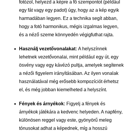
fotózol, helyezd a képre a fő szempontot (például
egy fát vagy egy padot) úgy, hogy az a kép egyik
harmadában legyen. Ez a technika segít abban,
hogy a fotó harmonikus, mégis izgalmas legyen,
és a néző szeme könnyedén végigfuthat rajta.
Használj vezetővonalakat:
A helyszínnek
lehetnek vezetővonalai, mint például egy út, egy
ösvény vagy egy kávézó pultja, amelyek segítenek
a nézői figyelem irányításában. Az ilyen vonalak
használatával még erősebb kompozíciót érhetsz
el, és még jobban kiemelheted a helyszínt.
Fények és árnyékok:
Figyelj a fények és
árnyékok játékára a kedvenc helyeden. A napfény,
különösen reggel vagy este, gyönyörű meleg
tónusokat adhat a képednek, míg a hosszú