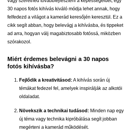
vagy szeretnéd továbbfejleszteni a képességeidet, egy
30 napos fotós kihívás kiváló módja lehet annak, hogy
felfedezd a világot a kamerád keresőjén keresztül. Ez a
cikk segít abban, hogy belevágj a kihívásba, és tippeket
ad arra, hogyan válj magabiztosabb fotóssá, miközben
szórakozol.
Miért érdemes belevágni a 30 napos
fotós kihívásba?
Fejlődik a kreativitásod:
A kihívás során új
témákat fedezel fel, amelyek inspirálják az alkotói
oldaladat.
Növekszik a technikai tudásod:
Minden nap egy
új téma vagy technika kipróbálása segít jobban
megérteni a kamerád működését.