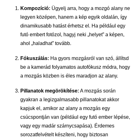
Kompozíció:
Ügyelj arra, hogy a mozgó alany ne
legyen középen, hanem a kép egyik oldalán, így
dinamikusabb hatást érhetsz el. Ha például egy
futó embert fotózol, hagyj neki „helyet” a képen,
ahol „haladhat” tovább.
Fókuszálás:
Ha gyors mozgásról van szó, állítsd
be a kamerád folyamatos autofókusz módra, hogy
a mozgás közben is éles maradjon az alany.
Pillanatok megörökítése:
A mozgás során
gyakran a legizgalmasabb pillanatokat akkor
kapjuk el, amikor az alany a mozgás egy
csúcspontján van (például egy futó ember lépése,
vagy egy madár szárnycsapása). Érdemes
sorozatfelvételt készíteni, hogy biztosan