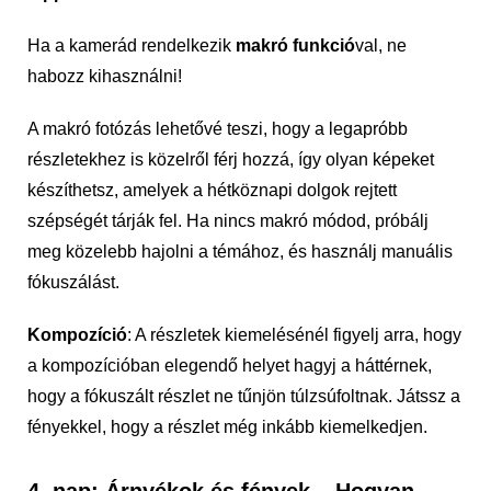
Ha a kamerád rendelkezik
makró funkció
val, ne
habozz kihasználni!
A makró fotózás lehetővé teszi, hogy a legapróbb
részletekhez is közelről férj hozzá, így olyan képeket
készíthetsz, amelyek a hétköznapi dolgok rejtett
szépségét tárják fel. Ha nincs makró módod, próbálj
meg közelebb hajolni a témához, és használj manuális
fókuszálást.
Kompozíció
: A részletek kiemelésénél figyelj arra, hogy
a kompozícióban elegendő helyet hagyj a háttérnek,
hogy a fókuszált részlet ne tűnjön túlzsúfoltnak. Játssz a
fényekkel, hogy a részlet még inkább kiemelkedjen.