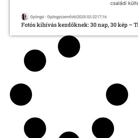
Gyöngyi - Gyöngyszemfotó
2025-02-22
17:16
Fotós kihívás kezdőknek: 30 nap, 30 kép – T