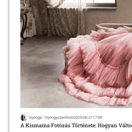
Gyöngyi - Gyöngyszemfotó
2025-06-21
17:08
A Kismama Fotózás Története: Hogyan Válto