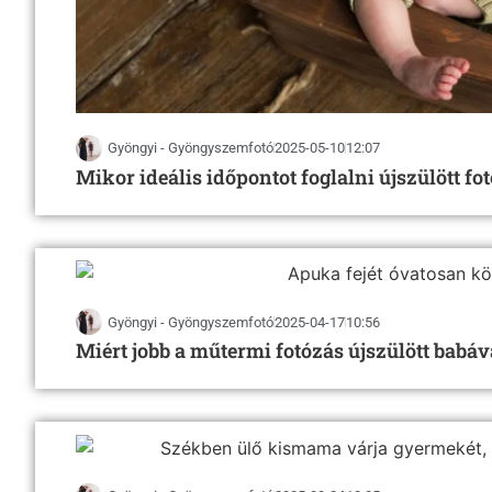
Gyöngyi - Gyöngyszemfotó
2025-05-10
12:07
Mikor ideális időpontot foglalni újszülött fo
Gyöngyi - Gyöngyszemfotó
2025-04-17
10:56
Miért jobb a műtermi fotózás újszülött babáv