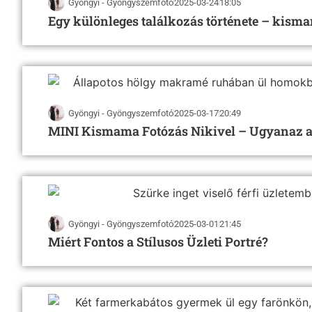
Gyöngyi - Gyöngyszemfotó
2025-03-24
18:05
Egy különleges találkozás története – kisma
Gyöngyi - Gyöngyszemfotó
2025-03-17
20:49
MINI Kismama Fotózás Nikivel – Ugyanaz a
Gyöngyi - Gyöngyszemfotó
2025-03-01
21:45
Miért Fontos a Stílusos Üzleti Portré?