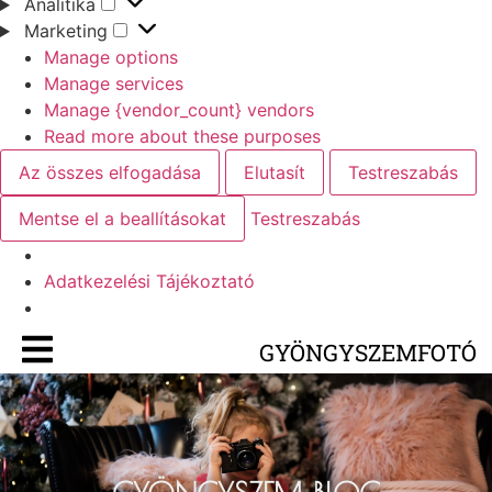
Analitika
Marketing
Manage options
Manage services
Manage {vendor_count} vendors
Read more about these purposes
Az összes elfogadása
Elutasít
Testreszabás
Mentse el a beallításokat
Testreszabás
Adatkezelési Tájékoztató
GYÖNGYSZEMFOTÓ