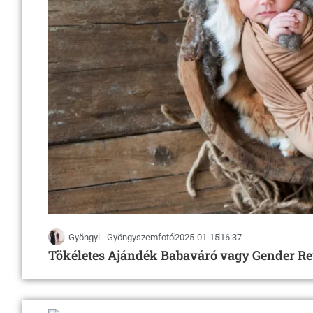
Testresz
Adatkezelési Tá
Gyöngyi - Gyöngyszemfotó
2025-01-15
16:37
Tökéletes Ajándék Babaváró vagy Gender Rev