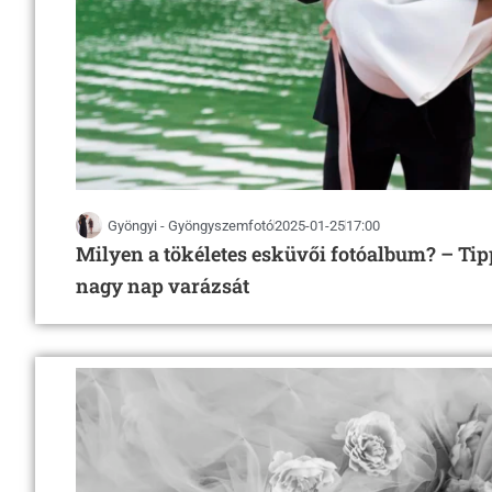
Gyöngyi - Gyöngyszemfotó
2025-01-25
17:00
Milyen a tökéletes esküvői fotóalbum? – Tip
nagy nap varázsát