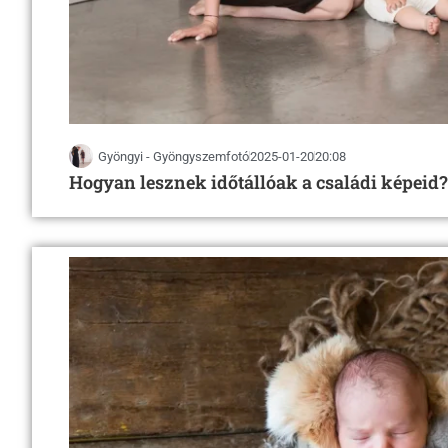
Gyöngyi - Gyöngyszemfotó
2025-01-20
20:08
Hogyan lesznek időtállóak a családi képeid?
Fontosnak tartjuk az
A böngészési élmény fokozása, a személyre szabott hirdetések vagy tartalm
(cookie) használunk. "Az összes elfogadása" gombra kattintva hozzájárulhat
Az összes el
Elutasí