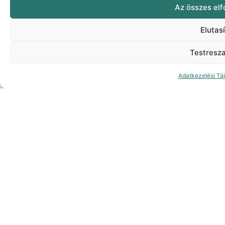
Iratkozz fel hírlevelünkre, és
maradj naprakész! Hírek,
inspirációk és akciók!
Feliratkozás