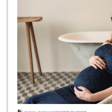
Gyöngyi - Gyöngyszemfotó
2025-03-24
18:05
Egy különleges találkozás története – kisma