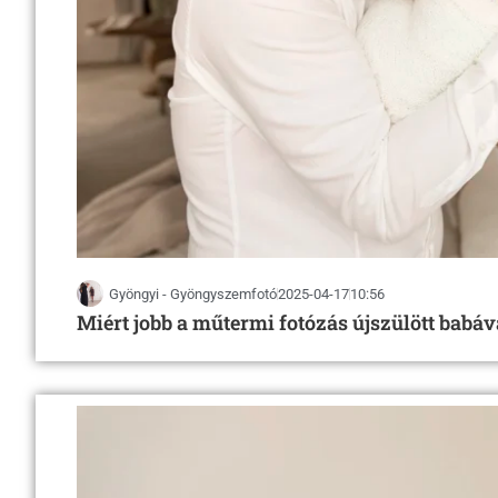
Gyöngyi - Gyöngyszemfotó
2025-04-17
10:56
Miért jobb a műtermi fotózás újszülött babáv