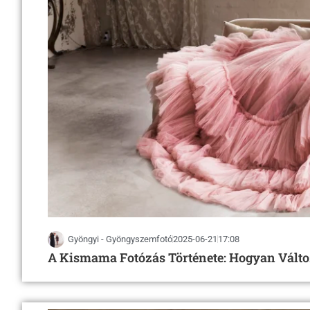
Gyöngyi - Gyöngyszemfotó
2025-06-21
17:08
A Kismama Fotózás Története: Hogyan Válto