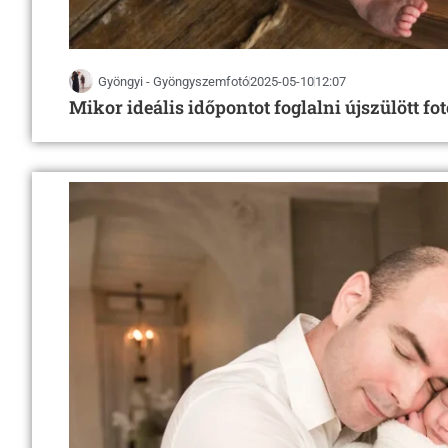
Gyöngyi - Gyöngyszemfotó
2025-05-10
12:07
Mikor ideális időpontot foglalni újszülött fo