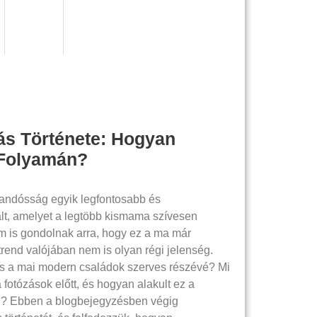
s Története: Hogyan
 Folyamán?
andósság egyik legfontosabb és
t, amelyet a legtöbb kismama szívesen
 is gondolnak arra, hogy ez a ma már
trend valójában nem is olyan régi jelenség.
s a mai modern családok szerves részévé? Mi
 fotózások előtt, és hogyan alakult ez a
n? Ebben a blogbejegyzésben végig