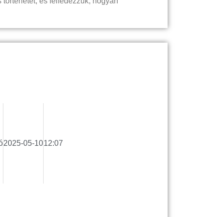
 történetét, és felfedezzük, hogyan
ó
2025-05-10
12:07