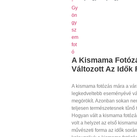
A Kismama Fotózá
Változott Az Idők
A kismama fotózás mára a vár
legkedveltebb eseményévé vál
megörökít. Azonban sokan nem
teljesen természetesnek tűnő 
Hogyan vált a kismama fotózá
volt a helyzet az első kismama
művészeti forma az idők sorá