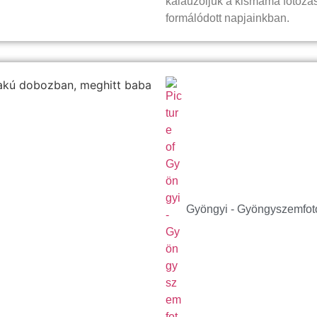
kalauzoljuk a kismama fotózás
formálódott napjainkban.
Gyöngyi - Gyöngyszemfot