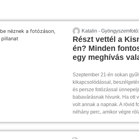
Katalin - Gyöngyszemfotó
Részt vettél a Ki
én? Minden fontos 
egy meghívás va
Szeptember 21-én sokan gyűl
kikapcsolódással, beszélgetés
és persze fotózással ünnepelj
babavárásnak hívunk. Ha ott v
volt annak a napnak. A rövid f
néhány perc, amikor végre ról