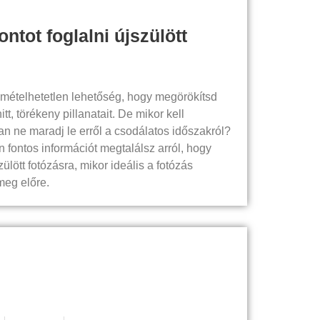
ontot foglalni újszülött
smételhetetlen lehetőség, hogy megörökítsd
t, törékeny pillanatait. De mikor kell
san ne maradj le erről a csodálatos időszakról?
fontos információt megtalálsz arról, hogy
ülött fotózásra, mikor ideális a fotózás
meg előre.