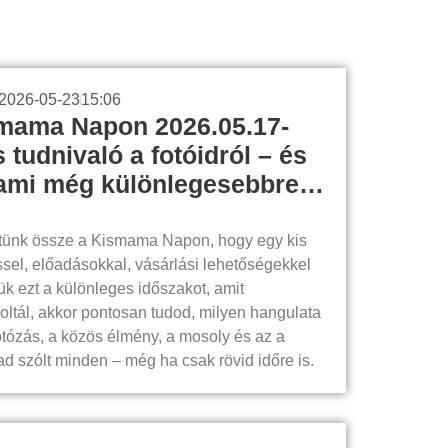
2026-05-23
15:06
smama Napon 2026.05.17-
tudnivaló a fotóidról – és
lami még különlegesebbre…
tünk össze a Kismama Napon, hogy egy kis
sel, előadásokkal, vásárlási lehetőségekkel
ük ezt a különleges időszakot, amit
oltál, akkor pontosan tudod, milyen hangulata
otózás, a közös élmény, a mosoly és az a
ad szólt minden – még ha csak rövid időre is.