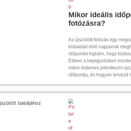
Mikor ideális időp
fotózásra?
Az újszülött fotózás egy megi
kisbabád első napjainak meghit
időpontot foglalni, hogy bizto
Ebben a bejegyzésben minden 
mikor érdemes jelentkezni újsz
időpontja, és hogyan tervezd 