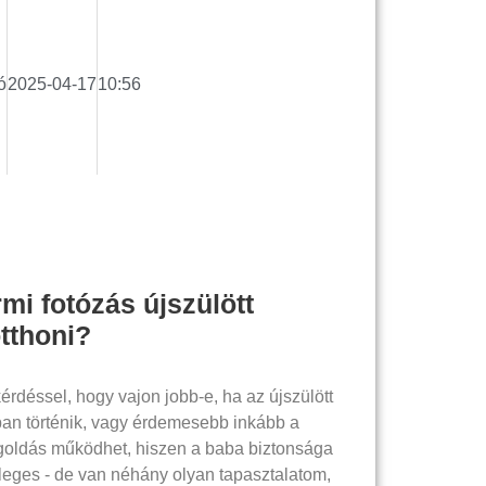
ó
2025-04-17
10:56
mi fotózás újszülött
otthoni?
érdéssel, hogy vajon jobb-e, ha az újszülött
ban történik, vagy érdemesebb inkább a
goldás működhet, hiszen a baba biztonsága
eges - de van néhány olyan tapasztalatom,