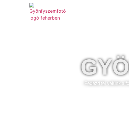
Szolgáltatások
GYÖ
Fedezd fel velünk a f