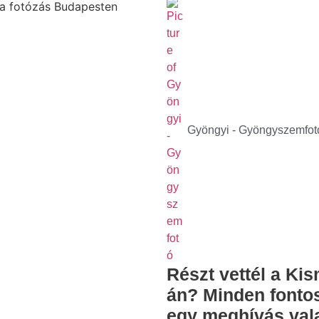
Gyöngyi - Gyöngyszemfot
Részt vettél a Ki
án? Minden fontos 
egy meghívás va