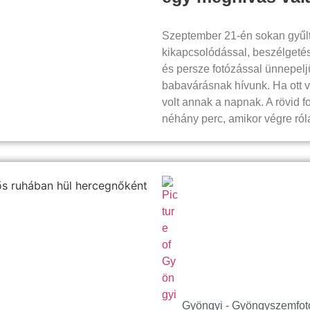
Szeptember 21-én sokan gyűl
kikapcsolódással, beszélgetés
és persze fotózással ünnepelj
babavárásnak hívunk. Ha ott v
volt annak a napnak. A rövid f
néhány perc, amikor végre ról
Gyöngyi - Gyöngyszemfot