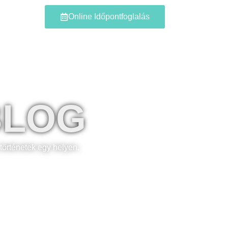
Blog
Online Időpontfoglalás
BLOG
történetek egy helyen.