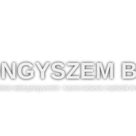
Fotósaink
Árak
Extra
Gardrób
NGYSZEM 
otózás rejtett gyöngyszemeit – hasznos tanácsok, inspirációk és 