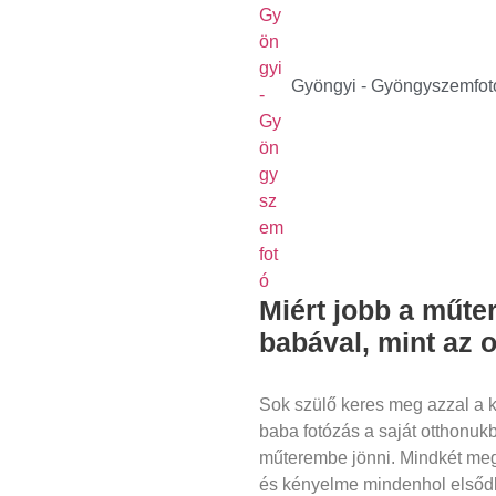
Gyöngyi - Gyöngyszemfot
Miért jobb a műter
babával, mint az 
Sok szülő keres meg azzal a k
baba fotózás a saját otthonuk
műterembe jönni. Mindkét me
és kényelme mindenhol elsődl