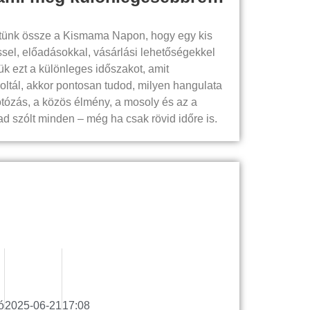
tünk össze a Kismama Napon, hogy egy kis
sel, előadásokkal, vásárlási lehetőségekkel
ük ezt a különleges időszakot, amit
oltál, akkor pontosan tudod, milyen hangulata
otózás, a közös élmény, a mosoly és az a
ad szólt minden – még ha csak rövid időre is.
ó
2025-06-21
17:08