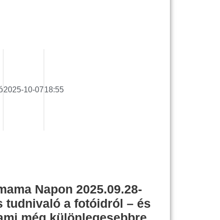
ó
2025-10-07
18:55
smama Napon 2025.09.28-
tudnivaló a fotóidról – és
lami még különlegesebbre…