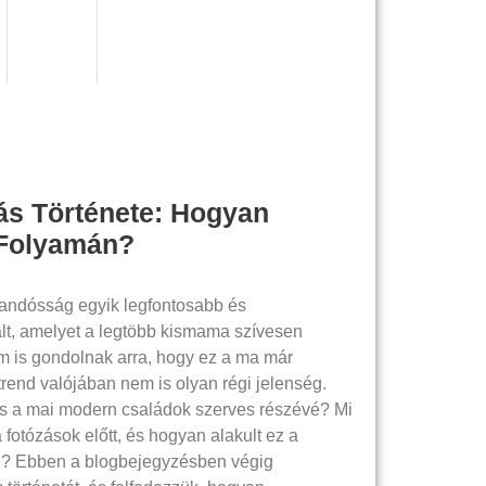
s Története: Hogyan
 Folyamán?
andósság egyik legfontosabb és
t, amelyet a legtöbb kismama szívesen
 is gondolnak arra, hogy ez a ma már
trend valójában nem is olyan régi jelenség.
s a mai modern családok szerves részévé? Mi
 fotózások előtt, és hogyan alakult ez a
n? Ebben a blogbejegyzésben végig