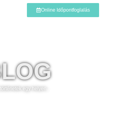
Blog
Online Időpontfoglalás
BLOG
történetek egy helyen.