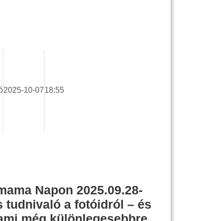
ó
2025-10-07
18:55
smama Napon 2025.09.28-
tudnivaló a fotóidról – és
lami még különlegesebbre…