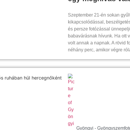
Szeptember 21-én sokan gyűl
kikapcsolódással, beszélgetés
és persze fotózással ünnepelj
babavárásnak hívunk. Ha ott v
volt annak a napnak. A rövid f
néhány perc, amikor végre ról
Gyöngyi - Gyöngyszemfot