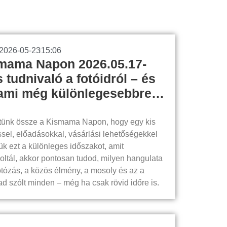
2026-05-23
15:06
smama Napon 2026.05.17-
tudnivaló a fotóidról – és
lami még különlegesebbre…
tünk össze a Kismama Napon, hogy egy kis
sel, előadásokkal, vásárlási lehetőségekkel
ük ezt a különleges időszakot, amit
oltál, akkor pontosan tudod, milyen hangulata
otózás, a közös élmény, a mosoly és az a
ad szólt minden – még ha csak rövid időre is.