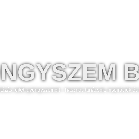
Fotósaink
Árak
Extra
Gardrób
NGYSZEM 
otózás rejtett gyöngyszemeit – hasznos tanácsok, inspirációk és 