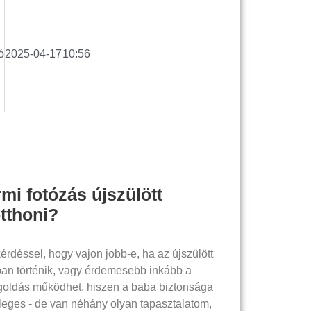
ó
2025-04-17
10:56
mi fotózás újszülött
otthoni?
érdéssel, hogy vajon jobb-e, ha az újszülött
ban történik, vagy érdemesebb inkább a
goldás működhet, hiszen a baba biztonsága
eges - de van néhány olyan tapasztalatom,