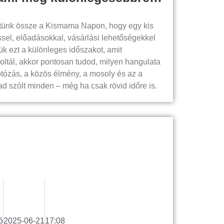
tünk össze a Kismama Napon, hogy egy kis
sel, előadásokkal, vásárlási lehetőségekkel
ük ezt a különleges időszakot, amit
oltál, akkor pontosan tudod, milyen hangulata
otózás, a közös élmény, a mosoly és az a
ad szólt minden – még ha csak rövid időre is.
ó
2025-06-21
17:08