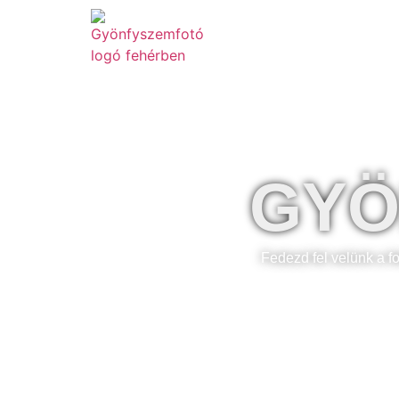
Szolgáltatások
GYÖ
Fedezd fel velünk a f