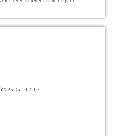
 történetét, és felfedezzük, hogyan
ó
2025-05-10
12:07