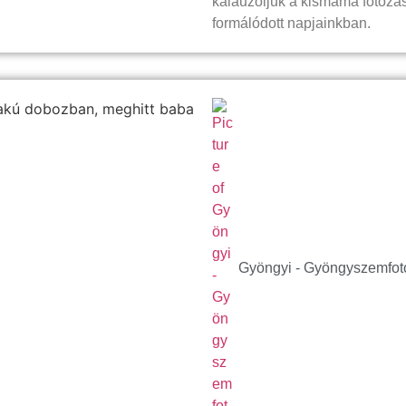
kalauzoljuk a kismama fotózás
formálódott napjainkban.
Gyöngyi - Gyöngyszemfot