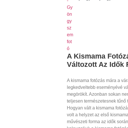
A Kismama Fotózá
Változott Az Idők
A kismama fotózás mára a vár
legkedveltebb eseményévé vál
megörökít. Azonban sokan nem
teljesen természetesnek tűnő 
Hogyan vált a kismama fotózá
volt a helyzet az első kismama
művészeti forma az idők sorá