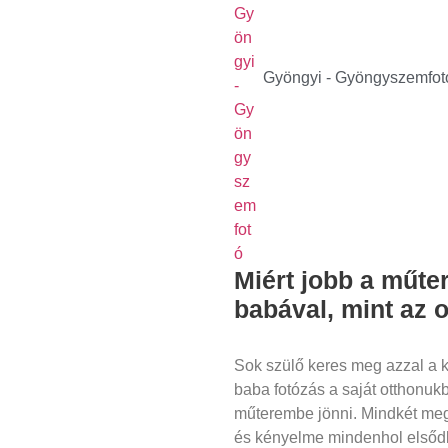
Gyöngyi - Gyöngyszemfot
Miért jobb a műter
babával, mint az 
Sok szülő keres meg azzal a k
baba fotózás a saját otthonuk
műterembe jönni. Mindkét me
és kényelme mindenhol elsődl