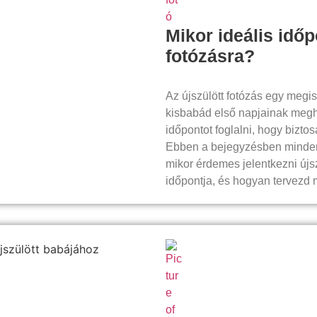
Mikor ideális időp
fotózásra?
Az újszülött fotózás egy megi
kisbabád első napjainak meghit
időpontot foglalni, hogy bizto
Ebben a bejegyzésben minden 
mikor érdemes jelentkezni újsz
időpontja, és hogyan tervezd 