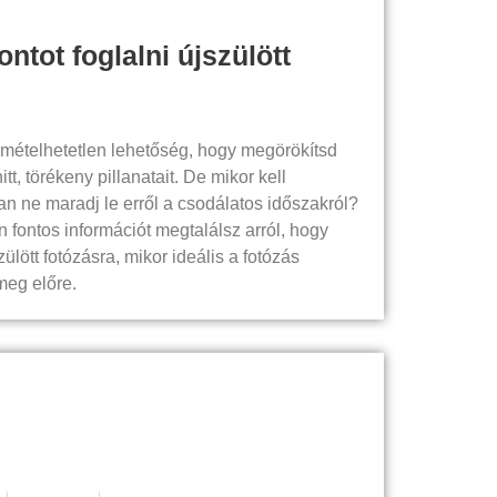
ontot foglalni újszülött
smételhetetlen lehetőség, hogy megörökítsd
t, törékeny pillanatait. De mikor kell
san ne maradj le erről a csodálatos időszakról?
fontos információt megtalálsz arról, hogy
ülött fotózásra, mikor ideális a fotózás
meg előre.