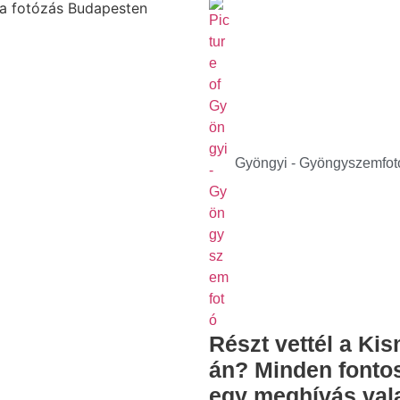
Gyöngyi - Gyöngyszemfot
Részt vettél a Ki
án? Minden fontos 
egy meghívás va