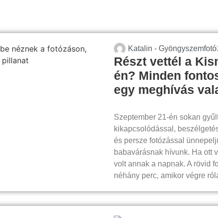
Katalin - Gyöngyszemfotó
Részt vettél a Ki
én? Minden fontos 
egy meghívás va
Szeptember 21-én sokan gyűl
kikapcsolódással, beszélgetés
és persze fotózással ünnepelj
babavárásnak hívunk. Ha ott v
volt annak a napnak. A rövid f
néhány perc, amikor végre ról