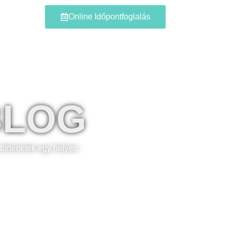
Blog
Online Időpontfoglalás
BLOG
történetek egy helyen.