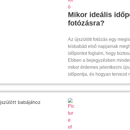
Mikor ideális időp
fotózásra?
Az újszülött fotózás egy megi
kisbabád első napjainak meghit
időpontot foglalni, hogy bizto
Ebben a bejegyzésben minden 
mikor érdemes jelentkezni újsz
időpontja, és hogyan tervezd 