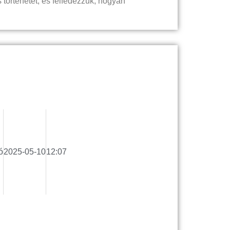
 történetét, és felfedezzük, hogyan
ó
2025-05-10
12:07