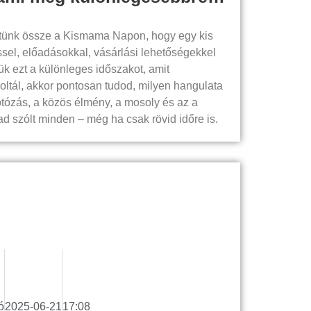
tünk össze a Kismama Napon, hogy egy kis
sel, előadásokkal, vásárlási lehetőségekkel
ük ezt a különleges időszakot, amit
oltál, akkor pontosan tudod, milyen hangulata
otózás, a közös élmény, a mosoly és az a
ad szólt minden – még ha csak rövid időre is.
ó
2025-06-21
17:08