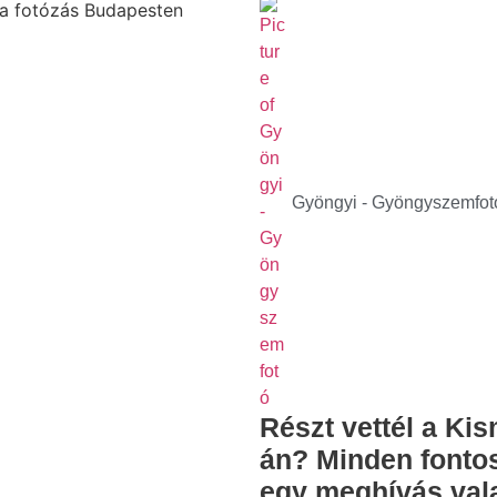
Gyöngyi - Gyöngyszemfot
Részt vettél a Ki
án? Minden fontos 
egy meghívás va