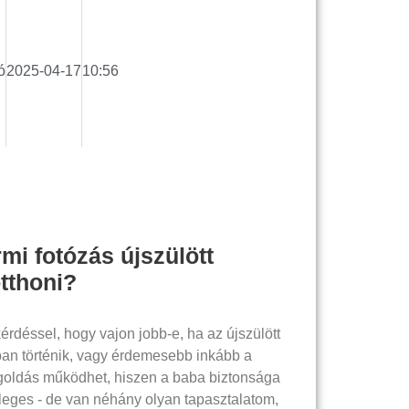
ó
2025-04-17
10:56
mi fotózás újszülött
otthoni?
érdéssel, hogy vajon jobb-e, ha az újszülött
ban történik, vagy érdemesebb inkább a
goldás működhet, hiszen a baba biztonsága
eges - de van néhány olyan tapasztalatom,