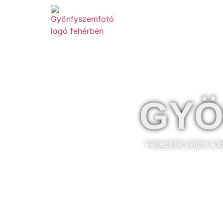
Szolgáltatások
GYÖ
Fedezd fel velünk a f