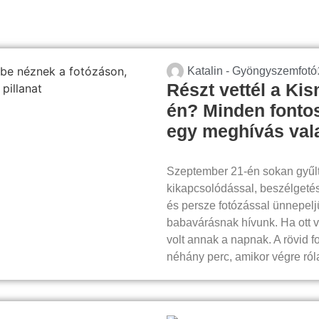
Katalin - Gyöngyszemfotó
Részt vettél a Ki
én? Minden fontos 
egy meghívás va
Szeptember 21-én sokan gyűl
kikapcsolódással, beszélgetés
és persze fotózással ünnepelj
babavárásnak hívunk. Ha ott v
volt annak a napnak. A rövid f
néhány perc, amikor végre ról