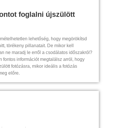
ontot foglalni újszülött
smételhetetlen lehetőség, hogy megörökítsd
t, törékeny pillanatait. De mikor kell
san ne maradj le erről a csodálatos időszakról?
fontos információt megtalálsz arról, hogy
ülött fotózásra, mikor ideális a fotózás
meg előre.