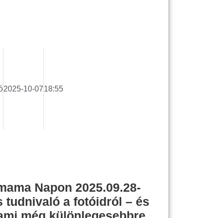
ó
2025-10-07
18:55
smama Napon 2025.09.28-
tudnivaló a fotóidról – és
lami még különlegesebbre…