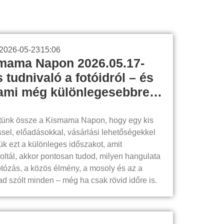
2026-05-23
15:06
smama Napon 2026.05.17-
tudnivaló a fotóidról – és
lami még különlegesebbre…
tünk össze a Kismama Napon, hogy egy kis
sel, előadásokkal, vásárlási lehetőségekkel
ük ezt a különleges időszakot, amit
oltál, akkor pontosan tudod, milyen hangulata
otózás, a közös élmény, a mosoly és az a
ad szólt minden – még ha csak rövid időre is.