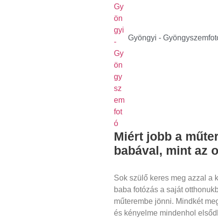
Gyöngyi - Gyöngyszemfot
Miért jobb a műter
babával, mint az 
Sok szülő keres meg azzal a k
baba fotózás a saját otthonuk
műterembe jönni. Mindkét me
és kényelme mindenhol elsődl