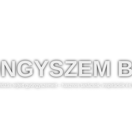
Fotósaink
Árak
Extra
Gardrób
NGYSZEM 
otózás rejtett gyöngyszemeit – hasznos tanácsok, inspirációk és 