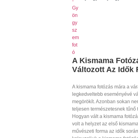
A Kismama Fotózá
Változott Az Idők
A kismama fotózás mára a vár
legkedveltebb eseményévé vál
megörökít. Azonban sokan nem
teljesen természetesnek tűnő 
Hogyan vált a kismama fotózá
volt a helyzet az első kismama
művészeti forma az idők sorá