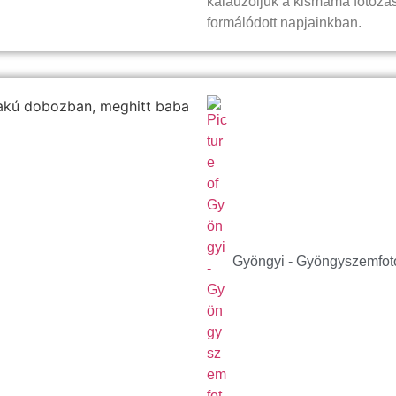
kalauzoljuk a kismama fotózás
formálódott napjainkban.
Gyöngyi - Gyöngyszemfot