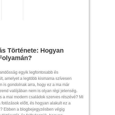
s Története: Hogyan
 Folyamán?
andósság egyik legfontosabb és
t, amelyet a legtöbb kismama szívesen
 is gondolnak arra, hogy ez a ma már
trend valójában nem is olyan régi jelenség.
s a mai modern családok szerves részévé? Mi
 fotózások előtt, és hogyan alakult ez a
n? Ebben a blogbejegyzésben végig