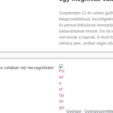
Szeptember 21-én sokan gyűl
kikapcsolódással, beszélgetés
és persze fotózással ünnepelj
babavárásnak hívunk. Ha ott v
volt annak a napnak. A rövid f
néhány perc, amikor végre ról
Gyöngyi - Gyöngyszemfot