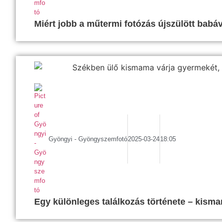
Miért jobb a műtermi fotózás újszülött babáv
Gyöngyi - Gyöngyszemfotó
2025-03-24
18:05
Egy különleges találkozás története – kisma