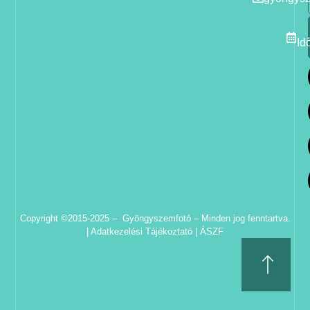
Id
Copyright ©2015-2025 – Gyöngyszemfotó – Minden jog fenntartva.
|
Adatkezelési Tájékoztató
|
ÁSZF