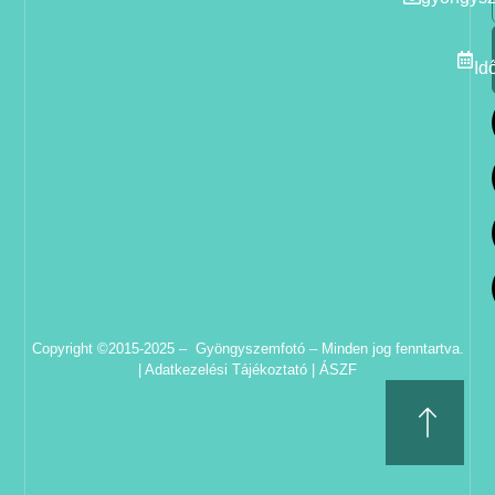
Id
Copyright ©2015-2025 – Gyöngyszemfotó – Minden jog fenntartva.
|
Adatkezelési Tájékoztató
|
ÁSZF