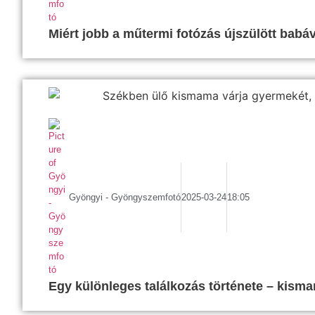
Miért jobb a műtermi fotózás újszülött babáv
Gyöngyi - Gyöngyszemfotó
2025-03-24
18:05
Egy különleges találkozás története – kisma